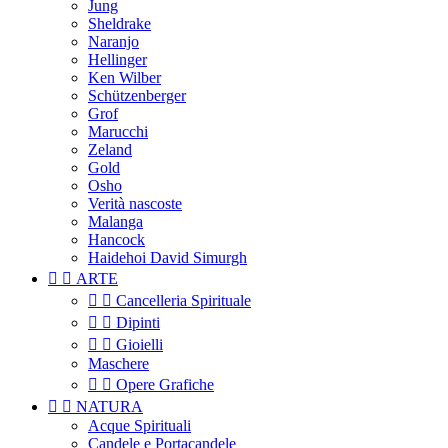
Jung
Sheldrake
Naranjo
Hellinger
Ken Wilber
Schützenberger
Grof
Marucchi
Zeland
Gold
Osho
Verità nascoste
Malanga
Hancock
Haidehoi David Simurgh


ARTE


Cancelleria Spirituale


Dipinti


Gioielli
Maschere


Opere Grafiche


NATURA
Acque Spirituali
Candele e Portacandele