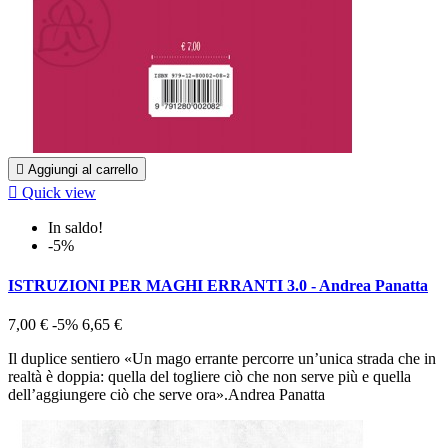

Aggiungi al carrello

Quick view
In saldo!
-5%
ISTRUZIONI PER MAGHI ERRANTI 3.0 - Andrea Panatta
7,00 €
-5%
6,65 €
Il duplice sentiero «Un mago errante percorre un’unica strada che in
realtà è doppia: quella del togliere ciò che non serve più e quella
dell’aggiungere ciò che serve ora».Andrea Panatta