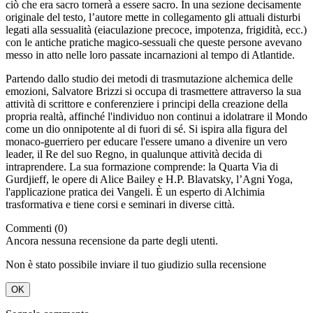
ciò che era sacro tornerà a essere sacro. In una sezione decisamente
originale del testo, l’autore mette in collegamento gli attuali disturbi
legati alla sessualità (eiaculazione precoce, impotenza, frigidità, ecc.)
con le antiche pratiche magico-sessuali che queste persone avevano
messo in atto nelle loro passate incarnazioni al tempo di Atlantide.
Partendo dallo studio dei metodi di trasmutazione alchemica delle
emozioni, Salvatore Brizzi si occupa di trasmettere attraverso la sua
attività di scrittore e conferenziere i principi della creazione della
propria realtà, affinché l'individuo non continui a idolatrare il Mondo
come un dio onnipotente al di fuori di sé. Si ispira alla figura del
monaco-guerriero per educare l'essere umano a divenire un vero
leader, il Re del suo Regno, in qualunque attività decida di
intraprendere. La sua formazione comprende: la Quarta Via di
Gurdjieff, le opere di Alice Bailey e H.P. Blavatsky, l’Agni Yoga,
l'applicazione pratica dei Vangeli. È un esperto di Alchimia
trasformativa e tiene corsi e seminari in diverse città.
Commenti (0)
Ancora nessuna recensione da parte degli utenti.
Non è stato possibile inviare il tuo giudizio sulla recensione
OK