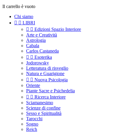
Il carrello è vuoto
Chi siamo


LIBRI


Edizioni Spazio Interiore
Arte e Creatività
Astrologia
Cabala
Carlos Castaneda


Esoterika
Jodorowsky
Letteratura di risveglio
Natura e Guarigione


Nuova Psicologia
Oriente
Piante Sacre e Psichedelia


Ricerca Interiore
Sciamanesimo
Scienze di confine
Sesso e Spiritualità
Tarocchi
Sogno
Reich