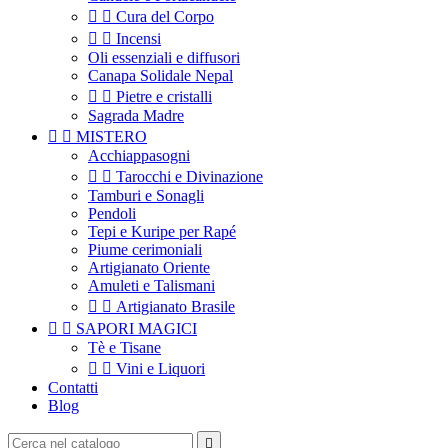


Cura del Corpo


Incensi
Oli essenziali e diffusori
Canapa Solidale Nepal


Pietre e cristalli
Sagrada Madre


MISTERO
Acchiappasogni


Tarocchi e Divinazione
Tamburi e Sonagli
Pendoli
Tepi e Kuripe per Rapé
Piume cerimoniali
Artigianato Oriente
Amuleti e Talismani


Artigianato Brasile


SAPORI MAGICI
Tè e Tisane


Vini e Liquori
Contatti
Blog
