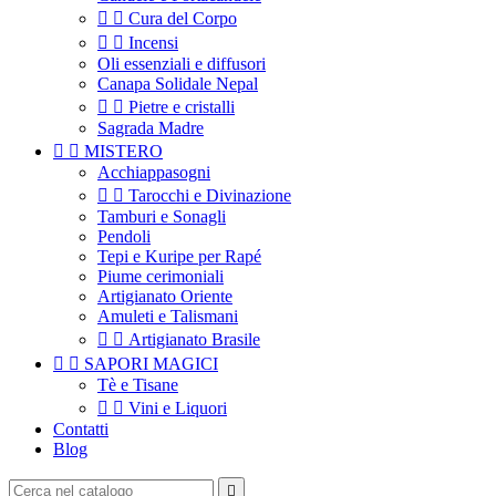


Cura del Corpo


Incensi
Oli essenziali e diffusori
Canapa Solidale Nepal


Pietre e cristalli
Sagrada Madre


MISTERO
Acchiappasogni


Tarocchi e Divinazione
Tamburi e Sonagli
Pendoli
Tepi e Kuripe per Rapé
Piume cerimoniali
Artigianato Oriente
Amuleti e Talismani


Artigianato Brasile


SAPORI MAGICI
Tè e Tisane


Vini e Liquori
Contatti
Blog
