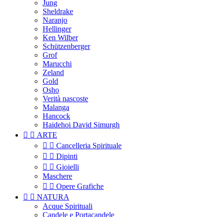
Jung
Sheldrake
Naranjo
Hellinger
Ken Wilber
Schützenberger
Grof
Marucchi
Zeland
Gold
Osho
Verità nascoste
Malanga
Hancock
Haidehoi David Simurgh


ARTE


Cancelleria Spirituale


Dipinti


Gioielli
Maschere


Opere Grafiche


NATURA
Acque Spirituali
Candele e Portacandele