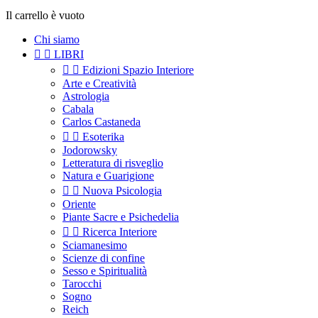
Il carrello è vuoto
Chi siamo


LIBRI


Edizioni Spazio Interiore
Arte e Creatività
Astrologia
Cabala
Carlos Castaneda


Esoterika
Jodorowsky
Letteratura di risveglio
Natura e Guarigione


Nuova Psicologia
Oriente
Piante Sacre e Psichedelia


Ricerca Interiore
Sciamanesimo
Scienze di confine
Sesso e Spiritualità
Tarocchi
Sogno
Reich