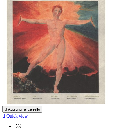

Aggiungi al carrello

Quick view
-5%