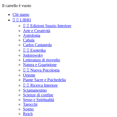
Il carrello è vuoto
Chi siamo


LIBRI


Edizioni Spazio Interiore
Arte e Creatività
Astrologia
Cabala
Carlos Castaneda


Esoterika
Jodorowsky
Letteratura di risveglio
Natura e Guarigione


Nuova Psicologia
Oriente
Piante Sacre e Psichedelia


Ricerca Interiore
Sciamanesimo
Scienze di confine
Sesso e Spiritualità
Tarocchi
Sogno
Reich