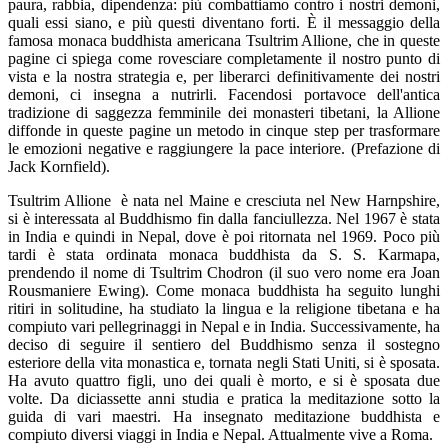
paura, rabbia, dipendenza: più combattiamo contro i nostri demoni,
quali essi siano, e più questi diventano forti. È il messaggio della
famosa monaca buddhista americana Tsultrim Allione, che in queste
pagine ci spiega come rovesciare completamente il nostro punto di
vista e la nostra strategia e, per liberarci definitivamente dei nostri
demoni, ci insegna a nutrirli. Facendosi portavoce dell'antica
tradizione di saggezza femminile dei monasteri tibetani, la Allione
diffonde in queste pagine un metodo in cinque step per trasformare
le emozioni negative e raggiungere la pace interiore. (Prefazione di
Jack Kornfield).
Tsultrim Allione è nata nel Maine e cresciuta nel New Harnpshire,
si è interessata al Buddhismo fin dalla fanciullezza. Nel 1967 è stata
in India e quindi in Nepal, dove è poi ritornata nel 1969. Poco più
tardi è stata ordinata monaca buddhista da S. S. Karmapa,
prendendo il nome di Tsultrim Chodron (il suo vero nome era Joan
Rousmaniere Ewing). Come monaca buddhista ha seguito lunghi
ritiri in solitudine, ha studiato la lingua e la religione tibetana e ha
compiuto vari pellegrinaggi in Nepal e in India. Successivamente, ha
deciso di seguire il sentiero del Buddhismo senza il sostegno
esteriore della vita monastica e, tornata negli Stati Uniti, si è sposata.
Ha avuto quattro figli, uno dei quali è morto, e si è sposata due
volte. Da diciassette anni studia e pratica la meditazione sotto la
guida di vari maestri. Ha insegnato meditazione buddhista e
compiuto diversi viaggi in India e Nepal. Attualmente vive a Roma.