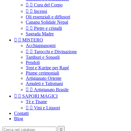


Cura del Corpo


Incensi
Oli essenziali e diffusori
Canapa Solidale Nepal


Pietre e cristalli
Sagrada Madre


MISTERO
Acchiappasogni


Tarocchi e Divinazione
Tamburi e Sonagli
Pendoli
Tepi e Kuripe per Rapé
Piume cerimoniali
Artigianato Oriente
Amuleti e Talismani


Artigianato Brasile


SAPORI MAGICI
Tè e Tisane


Vini e Liquori
Contatti
Blog
