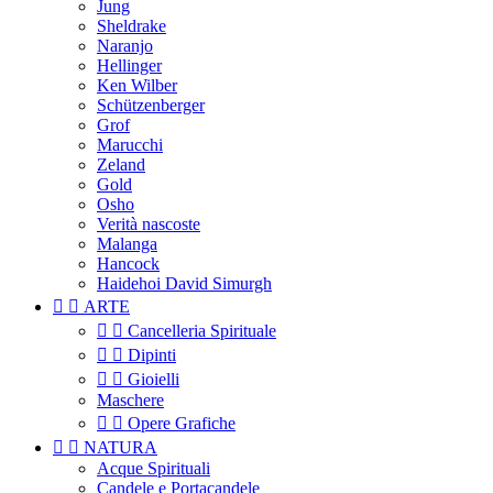
Jung
Sheldrake
Naranjo
Hellinger
Ken Wilber
Schützenberger
Grof
Marucchi
Zeland
Gold
Osho
Verità nascoste
Malanga
Hancock
Haidehoi David Simurgh


ARTE


Cancelleria Spirituale


Dipinti


Gioielli
Maschere


Opere Grafiche


NATURA
Acque Spirituali
Candele e Portacandele