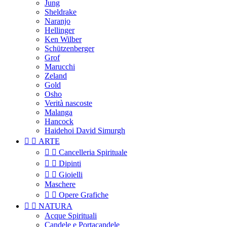
Jung
Sheldrake
Naranjo
Hellinger
Ken Wilber
Schützenberger
Grof
Marucchi
Zeland
Gold
Osho
Verità nascoste
Malanga
Hancock
Haidehoi David Simurgh


ARTE


Cancelleria Spirituale


Dipinti


Gioielli
Maschere


Opere Grafiche


NATURA
Acque Spirituali
Candele e Portacandele