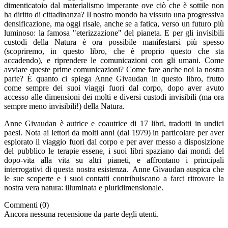
dimenticatoio dal materialismo imperante ove ciò che è sottile non
ha diritto di cittadinanza? Il nostro mondo ha vissuto una progressiva
densificazione, ma oggi risale, anche se a fatica, verso un futuro più
luminoso: la famosa "eterizzazione" del pianeta. E per gli invisibili
custodi della Natura è ora possibile manifestarsi più spesso
(scopriremo, in questo libro, che è proprio questo che sta
accadendo), e riprendere le comunicazioni con gli umani. Come
avviare queste prime comunicazioni? Come fare anche noi la nostra
parte? È quanto ci spiega Anne Givaudan in questo libro, frutto
come sempre dei suoi viaggi fuori dal corpo, dopo aver avuto
accesso alle dimensioni dei molti e diversi custodi invisibili (ma ora
sempre meno invisibili!) della Natura.
Anne Givaudan è autrice e coautrice di 17 libri, tradotti in undici
paesi. Nota ai lettori da molti anni (dal 1979) in particolare per aver
esplorato il viaggio fuori dal corpo e per aver messo a disposizione
del pubblico le terapie essene, i suoi libri spaziano dai mondi del
dopo-vita alla vita su altri pianeti, e affrontano i principali
interrogativi di questa nostra esistenza. Anne Givaudan auspica che
le sue scoperte e i suoi contatti contribuiscano a farci ritrovare la
nostra vera natura: illuminata e pluridimensionale.
Commenti (0)
Ancora nessuna recensione da parte degli utenti.