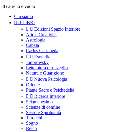
Il carrello è vuoto
Chi siamo


LIBRI


Edizioni Spazio Interiore
Arte e Creatività
Astrologia
Cabala
Carlos Castaneda


Esoterika
Jodorowsky
Letteratura di risveglio
Natura e Guarigione


Nuova Psicologia
Oriente
Piante Sacre e Psichedelia


Ricerca Interiore
Sciamanesimo
Scienze di confine
Sesso e Spiritualità
Tarocchi
Sogno
Reich