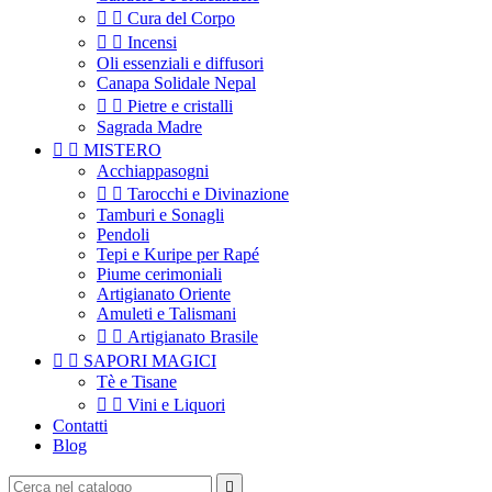


Cura del Corpo


Incensi
Oli essenziali e diffusori
Canapa Solidale Nepal


Pietre e cristalli
Sagrada Madre


MISTERO
Acchiappasogni


Tarocchi e Divinazione
Tamburi e Sonagli
Pendoli
Tepi e Kuripe per Rapé
Piume cerimoniali
Artigianato Oriente
Amuleti e Talismani


Artigianato Brasile


SAPORI MAGICI
Tè e Tisane


Vini e Liquori
Contatti
Blog
