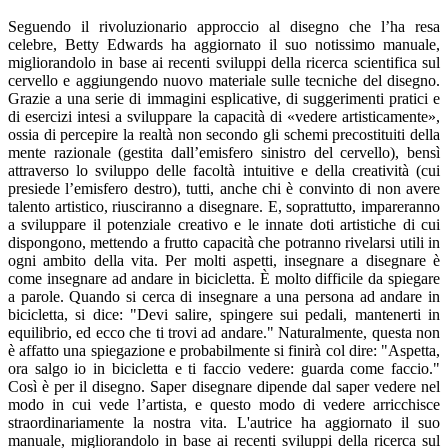
Seguendo il rivoluzionario approccio al disegno che l’ha resa
celebre, Betty Edwards ha aggiornato il suo notissimo manuale,
migliorandolo in base ai recenti sviluppi della ricerca scientifica sul
cervello e aggiungendo nuovo materiale sulle tecniche del disegno.
Grazie a una serie di immagini esplicative, di suggerimenti pratici e
di esercizi intesi a sviluppare la capacità di «vedere artisticamente»,
ossia di percepire la realtà non secondo gli schemi precostituiti della
mente razionale (gestita dall’emisfero sinistro del cervello), bensì
attraverso lo sviluppo delle facoltà intuitive e della creatività (cui
presiede l’emisfero destro), tutti, anche chi è convinto di non avere
talento artistico, riusciranno a disegnare. E, soprattutto, impareranno
a sviluppare il potenziale creativo e le innate doti artistiche di cui
dispongono, mettendo a frutto capacità che potranno rivelarsi utili in
ogni ambito della vita. Per molti aspetti, insegnare a disegnare è
come insegnare ad andare in bicicletta. È molto difficile da spiegare
a parole. Quando si cerca di insegnare a una persona ad andare in
bicicletta, si dice: "Devi salire, spingere sui pedali, mantenerti in
equilibrio, ed ecco che ti trovi ad andare." Naturalmente, questa non
è affatto una spiegazione e probabilmente si finirà col dire: "Aspetta,
ora salgo io in bicicletta e ti faccio vedere: guarda come faccio."
Così è per il disegno. Saper disegnare dipende dal saper vedere nel
modo in cui vede l’artista, e questo modo di vedere arricchisce
straordinariamente la nostra vita. L'autrice ha aggiornato il suo
manuale, migliorandolo in base ai recenti sviluppi della ricerca sul