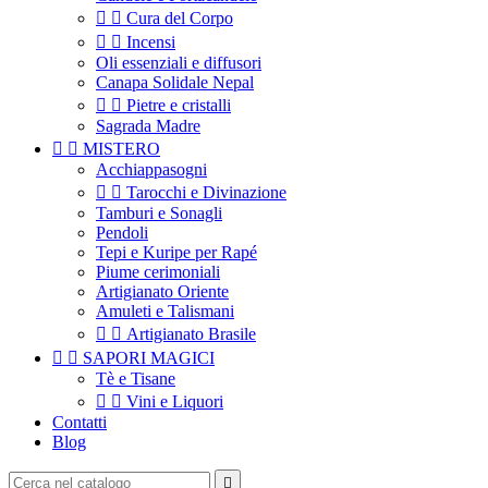


Cura del Corpo


Incensi
Oli essenziali e diffusori
Canapa Solidale Nepal


Pietre e cristalli
Sagrada Madre


MISTERO
Acchiappasogni


Tarocchi e Divinazione
Tamburi e Sonagli
Pendoli
Tepi e Kuripe per Rapé
Piume cerimoniali
Artigianato Oriente
Amuleti e Talismani


Artigianato Brasile


SAPORI MAGICI
Tè e Tisane


Vini e Liquori
Contatti
Blog
