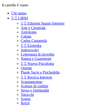
Il carrello è vuoto
Chi siamo


LIBRI


Edizioni Spazio Interiore
Arte e Creatività
Astrologia
Cabala
Carlos Castaneda


Esoterika
Jodorowsky
Letteratura di risveglio
Natura e Guarigione


Nuova Psicologia
Oriente
Piante Sacre e Psichedelia


Ricerca Interiore
Sciamanesimo
Scienze di confine
Sesso e Spiritualità
Tarocchi
Sogno
Reich