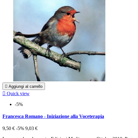

Aggiungi al carrello

Quick view
-5%
Francesca Romano - Iniziazione alla Voceterapia
9,50 €
-5%
9,03 €