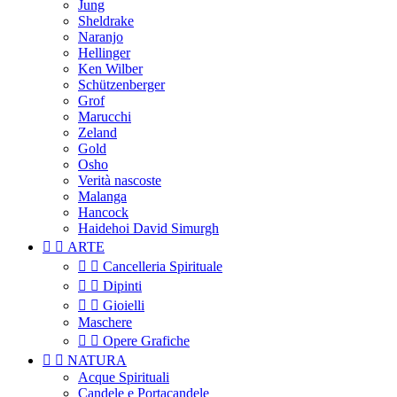
Jung
Sheldrake
Naranjo
Hellinger
Ken Wilber
Schützenberger
Grof
Marucchi
Zeland
Gold
Osho
Verità nascoste
Malanga
Hancock
Haidehoi David Simurgh


ARTE


Cancelleria Spirituale


Dipinti


Gioielli
Maschere


Opere Grafiche


NATURA
Acque Spirituali
Candele e Portacandele