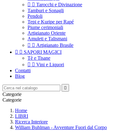


Tarocchi e Divinazione
Tamburi e Sonagli
Pendoli
Tepi e Kuripe per Rapé
Piume cerimoniali
Artigianato Oriente
Amuleti e Talismani


Artigianato Brasile


SAPORI MAGICI
Tè e Tisane


Vini e Liquori
Contatti
Blog

Categorie
Categorie
Home
LIBRI
Ricerca Interiore
William Buhlman - Avventure Fuori dal Corpo