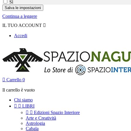
Sì
Continua a leggere
IL TUO ACCOUNT

Accedi

Carrello
0
Il carrello è vuoto
Chi siamo


LIBRI


Edizioni Spazio Interiore
Arte e Creatività
Astrologia
Cabala