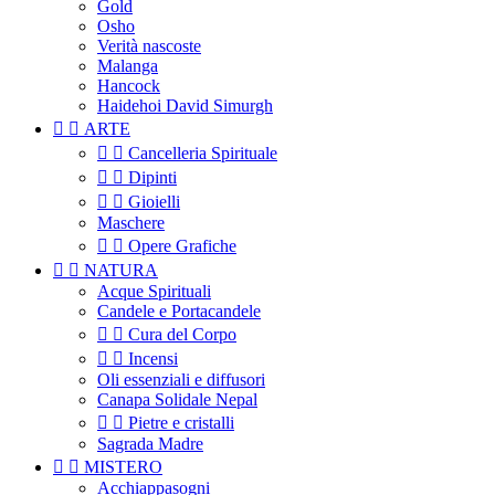
Gold
Osho
Verità nascoste
Malanga
Hancock
Haidehoi David Simurgh


ARTE


Cancelleria Spirituale


Dipinti


Gioielli
Maschere


Opere Grafiche


NATURA
Acque Spirituali
Candele e Portacandele


Cura del Corpo


Incensi
Oli essenziali e diffusori
Canapa Solidale Nepal


Pietre e cristalli
Sagrada Madre


MISTERO
Acchiappasogni