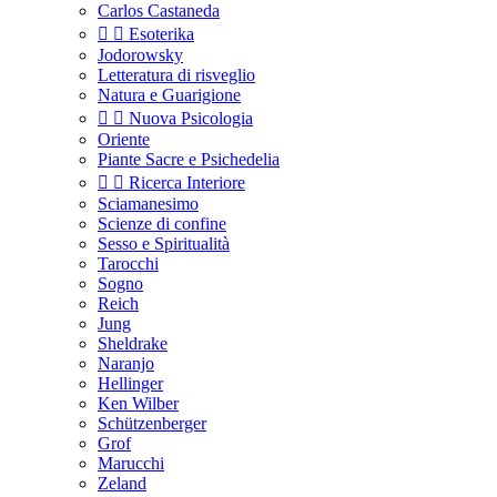
Carlos Castaneda


Esoterika
Jodorowsky
Letteratura di risveglio
Natura e Guarigione


Nuova Psicologia
Oriente
Piante Sacre e Psichedelia


Ricerca Interiore
Sciamanesimo
Scienze di confine
Sesso e Spiritualità
Tarocchi
Sogno
Reich
Jung
Sheldrake
Naranjo
Hellinger
Ken Wilber
Schützenberger
Grof
Marucchi
Zeland