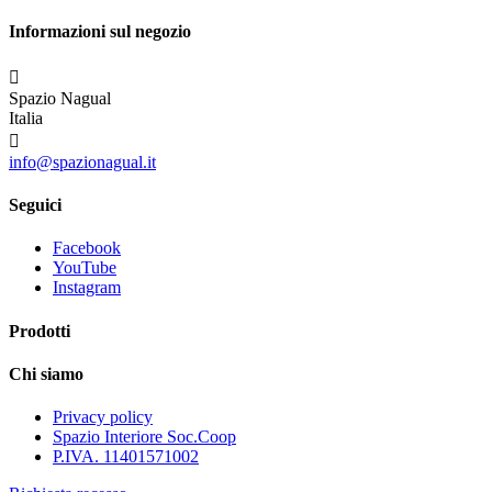
Informazioni sul negozio

Spazio Nagual
Italia

info@spazionagual.it
Seguici
Facebook
YouTube
Instagram
Prodotti
Chi siamo
Privacy policy
Spazio Interiore Soc.Coop
P.IVA. 11401571002