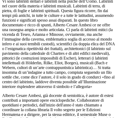
Vi sono labirinti stellari e labirinti nella psiche dell’Uomo. Labirinti
nel cuore della materia e labirinti musicali. Labirinti di terra, di
pietra, di foglie e labirinti spirituali. Questa figura ricorre, fin dai
tempi più antichi, in tutte le culture e a tutte le latitudini, assumendo
funzioni e significati spesso assai disparati. In questo libro
documentato e ricco di spunti, Alberto Cesare Ambesi ce ne offre
una rassegna ampia e molto articolata. Ci parla di labirinti mitici (la
vicenda di Teseo, Arianna e Minosse, ovviamente, ma anche
l’immagine della caverna, emblematica soglia di accesso al mondo
infero e ai suoi temibili custodi), scientifici (la doppia elica del DNA
o l’enigmatica ripetitività dei frattali), architettonici (il labirinto sul
pavimento della cattedrale di Chartres e di altri edifici medievali),
pittorici (le costruzioni impossibili di Escher), letterari (i labirinti
intellettuali di Hölderlin, Rilke, Eliot, Borges), musicali (Bach e
Webern, cultori di un’arte contrappuntistica labirintica)… Si tratta
insomma di un’indagine a tutto campo, compiuta seguendo un filo
sottile che, come dice l’autore, è il solo in grado di condurci «fino al
centro del labirinto, laddove diventa possibile all’Illuminazione
interiore risplendere attraverso il simbolo e l’allegoria»
Alberto Cesare Ambesi, già docente di semioitica, è autore di estesi
contributi a importanti opere enciclopediche. Collaboratore di
quotidiani e periodici, dall'inizio dell'anno è stato chiamato a
coordinare la collana libraria Il volto segreto per le Edizioni
Hermatena e a dirigere, per la stessa editrice, il semestrale Muse o