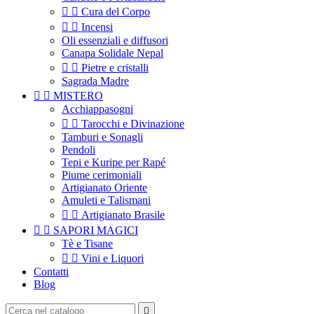


Cura del Corpo


Incensi
Oli essenziali e diffusori
Canapa Solidale Nepal


Pietre e cristalli
Sagrada Madre


MISTERO
Acchiappasogni


Tarocchi e Divinazione
Tamburi e Sonagli
Pendoli
Tepi e Kuripe per Rapé
Piume cerimoniali
Artigianato Oriente
Amuleti e Talismani


Artigianato Brasile


SAPORI MAGICI
Tè e Tisane


Vini e Liquori
Contatti
Blog
