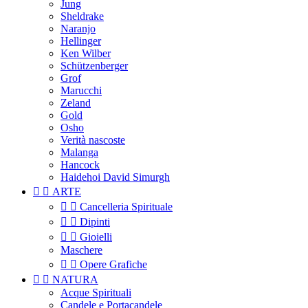
Jung
Sheldrake
Naranjo
Hellinger
Ken Wilber
Schützenberger
Grof
Marucchi
Zeland
Gold
Osho
Verità nascoste
Malanga
Hancock
Haidehoi David Simurgh


ARTE


Cancelleria Spirituale


Dipinti


Gioielli
Maschere


Opere Grafiche


NATURA
Acque Spirituali
Candele e Portacandele