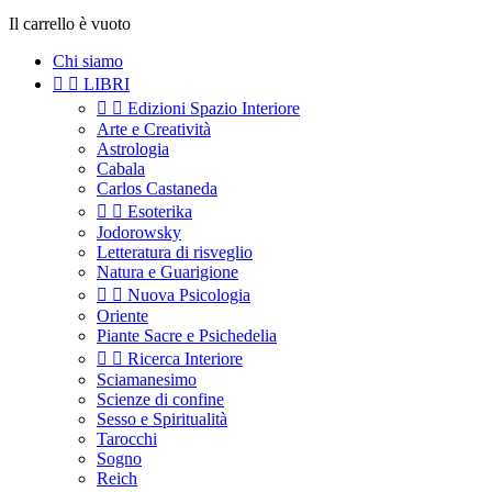
Il carrello è vuoto
Chi siamo


LIBRI


Edizioni Spazio Interiore
Arte e Creatività
Astrologia
Cabala
Carlos Castaneda


Esoterika
Jodorowsky
Letteratura di risveglio
Natura e Guarigione


Nuova Psicologia
Oriente
Piante Sacre e Psichedelia


Ricerca Interiore
Sciamanesimo
Scienze di confine
Sesso e Spiritualità
Tarocchi
Sogno
Reich