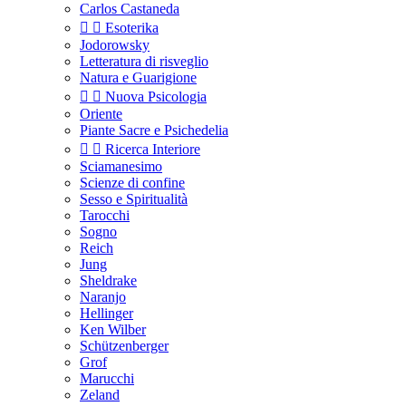
Carlos Castaneda


Esoterika
Jodorowsky
Letteratura di risveglio
Natura e Guarigione


Nuova Psicologia
Oriente
Piante Sacre e Psichedelia


Ricerca Interiore
Sciamanesimo
Scienze di confine
Sesso e Spiritualità
Tarocchi
Sogno
Reich
Jung
Sheldrake
Naranjo
Hellinger
Ken Wilber
Schützenberger
Grof
Marucchi
Zeland