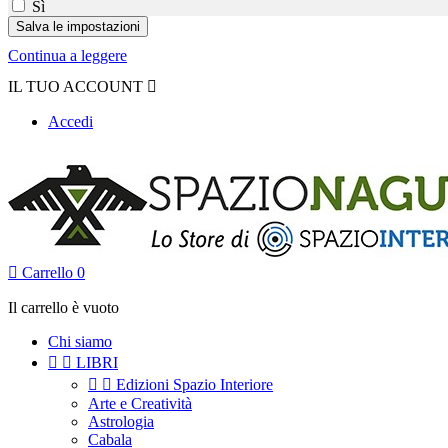
Sì
Continua a leggere
IL TUO ACCOUNT

Accedi

Carrello
0
Il carrello è vuoto
Chi siamo


LIBRI


Edizioni Spazio Interiore
Arte e Creatività
Astrologia
Cabala