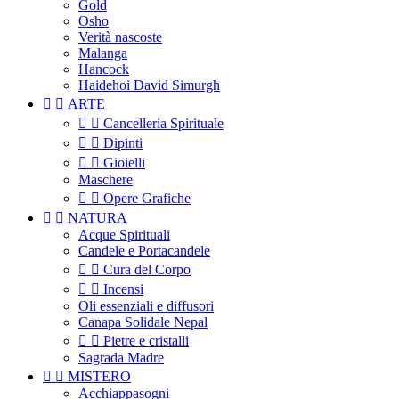
Gold
Osho
Verità nascoste
Malanga
Hancock
Haidehoi David Simurgh


ARTE


Cancelleria Spirituale


Dipinti


Gioielli
Maschere


Opere Grafiche


NATURA
Acque Spirituali
Candele e Portacandele


Cura del Corpo


Incensi
Oli essenziali e diffusori
Canapa Solidale Nepal


Pietre e cristalli
Sagrada Madre


MISTERO
Acchiappasogni