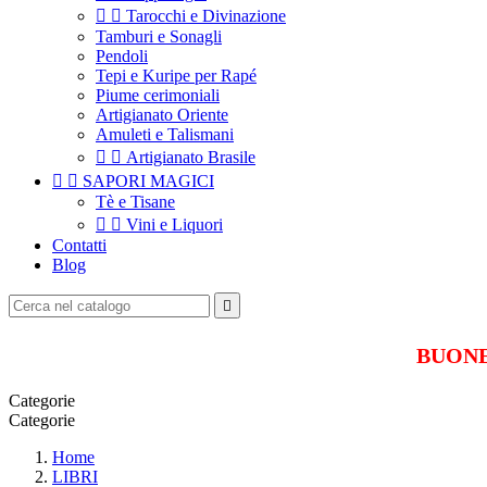


Tarocchi e Divinazione
Tamburi e Sonagli
Pendoli
Tepi e Kuripe per Rapé
Piume cerimoniali
Artigianato Oriente
Amuleti e Talismani


Artigianato Brasile


SAPORI MAGICI
Tè e Tisane


Vini e Liquori
Contatti
Blog

BUONE 
Categorie
Categorie
Home
LIBRI