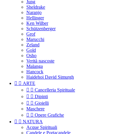
Jung
Sheldrake
Naranjo
Hellinger
Ken Wilber
Schützenberger
Grof
Marucchi
Zeland
Gold
Osho
Verità nascoste
Malanga
Hancock
Haidehoi David Simurgh


ARTE


Cancelleria Spirituale


Dipinti


Gioielli
Maschere


Opere Grafiche


NATURA
Acque Spirituali
Candele e Portacandele