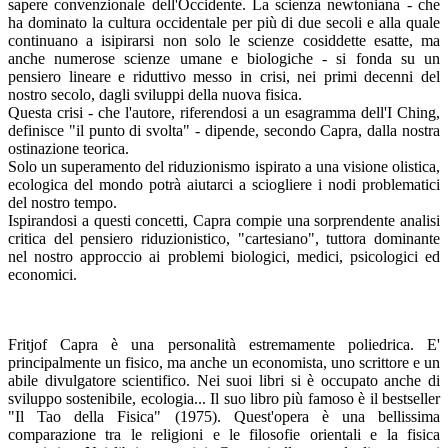
sapere convenzionale dell'Occidente. La scienza newtoniana - che
ha dominato la cultura occidentale per più di due secoli e alla quale
continuano a isipirarsi non solo le scienze cosiddette esatte, ma
anche numerose scienze umane e biologiche - si fonda su un
pensiero lineare e riduttivo messo in crisi, nei primi decenni del
nostro secolo, dagli sviluppi della nuova fisica.
Questa crisi - che l'autore, riferendosi a un esagramma dell'I Ching,
definisce "il punto di svolta" - dipende, secondo Capra, dalla nostra
ostinazione teorica.
Solo un superamento del riduzionismo ispirato a una visione olistica,
ecologica del mondo potrà aiutarci a sciogliere i nodi problematici
del nostro tempo.
Ispirandosi a questi concetti, Capra compie una sorprendente analisi
critica del pensiero riduzionistico, "cartesiano", tuttora dominante
nel nostro approccio ai problemi biologici, medici, psicologici ed
economici.
Fritjof Capra è una personalità estremamente poliedrica. E'
principalmente un fisico, ma anche un economista, uno scrittore e un
abile divulgatore scientifico. Nei suoi libri si è occupato anche di
sviluppo sostenibile, ecologia... Il suo libro più famoso è il bestseller
"Il Tao della Fisica" (1975). Quest'opera è una bellissima
comparazione tra le religioni e le filosofie orientali e la fisica