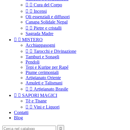


Cura del Corpo


Incensi
Oli essenziali e diffusori
Canapa Solidale Nepal


Pietre e cristalli
Sagrada Madre


MISTERO
Acchiappasogni


Tarocchi e Divinazione
Tamburi e Sonagli
Pendoli
Tepi e Kuripe per Rapé
Piume cerimoniali
Artigianato Oriente
Amuleti e Talismani


Artigianato Brasile


SAPORI MAGICI
Tè e Tisane


Vini e Liquori
Contatti
Blog
