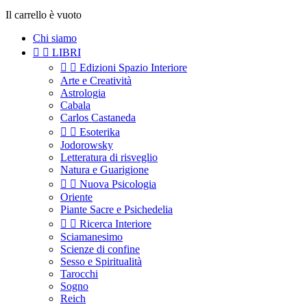
Il carrello è vuoto
Chi siamo


LIBRI


Edizioni Spazio Interiore
Arte e Creatività
Astrologia
Cabala
Carlos Castaneda


Esoterika
Jodorowsky
Letteratura di risveglio
Natura e Guarigione


Nuova Psicologia
Oriente
Piante Sacre e Psichedelia


Ricerca Interiore
Sciamanesimo
Scienze di confine
Sesso e Spiritualità
Tarocchi
Sogno
Reich