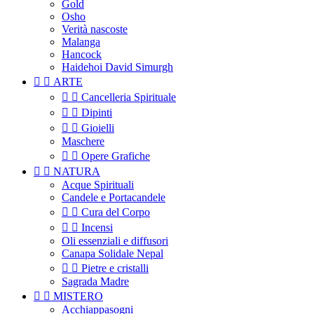
Gold
Osho
Verità nascoste
Malanga
Hancock
Haidehoi David Simurgh


ARTE


Cancelleria Spirituale


Dipinti


Gioielli
Maschere


Opere Grafiche


NATURA
Acque Spirituali
Candele e Portacandele


Cura del Corpo


Incensi
Oli essenziali e diffusori
Canapa Solidale Nepal


Pietre e cristalli
Sagrada Madre


MISTERO
Acchiappasogni