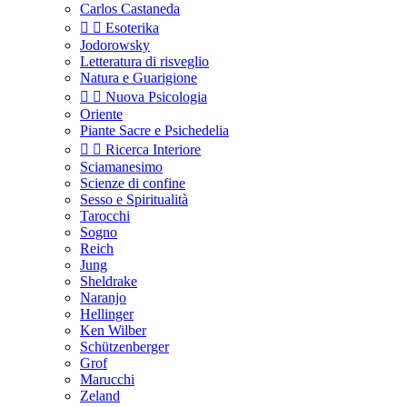
Carlos Castaneda


Esoterika
Jodorowsky
Letteratura di risveglio
Natura e Guarigione


Nuova Psicologia
Oriente
Piante Sacre e Psichedelia


Ricerca Interiore
Sciamanesimo
Scienze di confine
Sesso e Spiritualità
Tarocchi
Sogno
Reich
Jung
Sheldrake
Naranjo
Hellinger
Ken Wilber
Schützenberger
Grof
Marucchi
Zeland