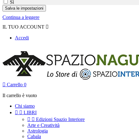
Sì
Continua a leggere
IL TUO ACCOUNT

Accedi

Carrello
0
Il carrello è vuoto
Chi siamo


LIBRI


Edizioni Spazio Interiore
Arte e Creatività
Astrologia
Cabala