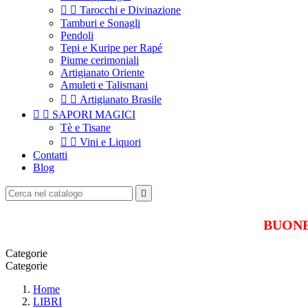


Tarocchi e Divinazione
Tamburi e Sonagli
Pendoli
Tepi e Kuripe per Rapé
Piume cerimoniali
Artigianato Oriente
Amuleti e Talismani


Artigianato Brasile


SAPORI MAGICI
Tè e Tisane


Vini e Liquori
Contatti
Blog

BUONE 
Categorie
Categorie
Home
LIBRI