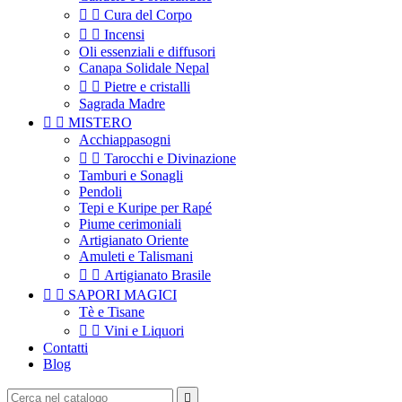


Cura del Corpo


Incensi
Oli essenziali e diffusori
Canapa Solidale Nepal


Pietre e cristalli
Sagrada Madre


MISTERO
Acchiappasogni


Tarocchi e Divinazione
Tamburi e Sonagli
Pendoli
Tepi e Kuripe per Rapé
Piume cerimoniali
Artigianato Oriente
Amuleti e Talismani


Artigianato Brasile


SAPORI MAGICI
Tè e Tisane


Vini e Liquori
Contatti
Blog
