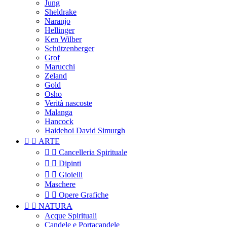
Jung
Sheldrake
Naranjo
Hellinger
Ken Wilber
Schützenberger
Grof
Marucchi
Zeland
Gold
Osho
Verità nascoste
Malanga
Hancock
Haidehoi David Simurgh


ARTE


Cancelleria Spirituale


Dipinti


Gioielli
Maschere


Opere Grafiche


NATURA
Acque Spirituali
Candele e Portacandele