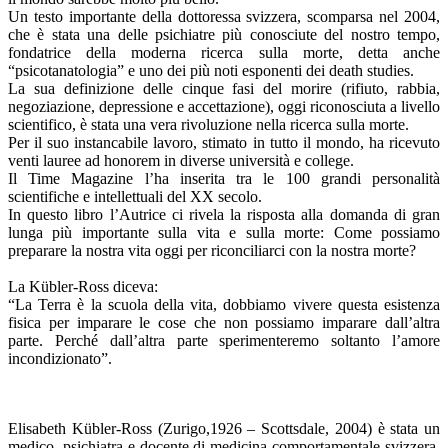
Un testo importante della dottoressa svizzera, scomparsa nel 2004,
che è stata una delle psichiatre più conosciute del nostro tempo,
fondatrice della moderna ricerca sulla morte, detta anche
“psicotanatologia” e uno dei più noti esponenti dei death studies.
La sua definizione delle cinque fasi del morire (rifiuto, rabbia,
negoziazione, depressione e accettazione), oggi riconosciuta a livello
scientifico, è stata una vera rivoluzione nella ricerca sulla morte.
Per il suo instancabile lavoro, stimato in tutto il mondo, ha ricevuto
venti lauree ad honorem in diverse università e college.
Il Time Magazine l’ha inserita tra le 100 grandi personalità
scientifiche e intellettuali del XX secolo.
In questo libro l’Autrice ci rivela la risposta alla domanda di gran
lunga più importante sulla vita e sulla morte: Come possiamo
preparare la nostra vita oggi per riconciliarci con la nostra morte?
La Kübler-Ross diceva:
“La Terra è la scuola della vita, dobbiamo vivere questa esistenza
fisica per imparare le cose che non possiamo imparare dall’altra
parte. Perché dall’altra parte sperimenteremo soltanto l’amore
incondizionato”.
Elisabeth Kübler-Ross (Zurigo,1926 – Scottsdale, 2004) è stata un
medico, psichiatra e docente di medicina comportamentale svizzera.