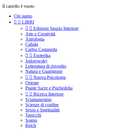
Il carrello è vuoto
Chi siamo


LIBRI


Edizioni Spazio Interiore
Arte e Creatività
Astrologia
Cabala
Carlos Castaneda


Esoterika
Jodorowsky
Letteratura di risveglio
Natura e Guarigione


Nuova Psicologia
Oriente
Piante Sacre e Psichedelia


Ricerca Interiore
Sciamanesimo
Scienze di confine
Sesso e Spiritualità
Tarocchi
Sogno
Reich