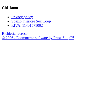
Chi siamo
Privacy policy
Spazio Interiore Soc.Coop
P.IVA. 11401571002
Richiesta recesso
© 2026 - Ecommerce software by PrestaShop™