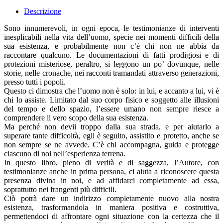
Descrizione
Sono innumerevoli, in ogni epoca, le testimonianze di interventi
inesplicabili nella vita dell’uomo, specie nei momenti difficili della
sua esistenza, e probabilmente non c’è chi non ne abbia da
raccontare qualcuno. Le documentazioni di fatti prodigiosi e di
protezioni misteriose, peraltro, si leggono un po’ dovunque, nelle
storie, nelle cronache, nei racconti tramandati attraverso generazioni,
presso tutti i popoli.
Questo ci dimostra che l’uomo non è solo: in lui, e accanto a lui, vi è
chi lo assiste. Limitato dal suo corpo fisico e soggetto alle illusioni
del tempo e dello spazio, l’essere umano non sempre riesce a
comprendere il vero scopo della sua esistenza.
Ma perché non devii troppo dalla sua strada, e per aiutarlo a
superare tante difficoltà, egli è seguito, assistito e protetto, anche se
non sempre se ne avvede. C’è chi accompagna, guida e protegge
ciascuno di noi nell’esperienza terrena.
In questo libro, pieno di verità e di saggezza, l’Autore, con
testimonianze anche in prima persona, ci aiuta a riconoscere questa
presenza divina in noi, e ad affidarci completamente ad essa,
soprattutto nei frangenti più difficili.
Ciò potrà dare un indirizzo completamente nuovo alla nostra
esistenza, trasformandola in maniera positiva e costruttiva,
permettendoci di affrontare ogni situazione con la certezza che il