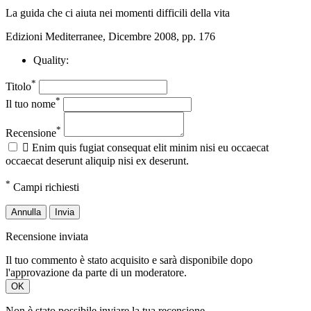
La guida che ci aiuta nei momenti difficili della vita
Edizioni Mediterranee, Dicembre 2008, pp. 176
Quality:
*
Titolo
*
Il tuo nome
*
Recensione

Enim quis fugiat consequat elit minim nisi eu occaecat
occaecat deserunt aliquip nisi ex deserunt.
*
Campi richiesti
Annulla
Invia
Recensione inviata
Il tuo commento è stato acquisito e sarà disponibile dopo
l'approvazione da parte di un moderatore.
OK
Non è stato possibile inviare la tua recensione