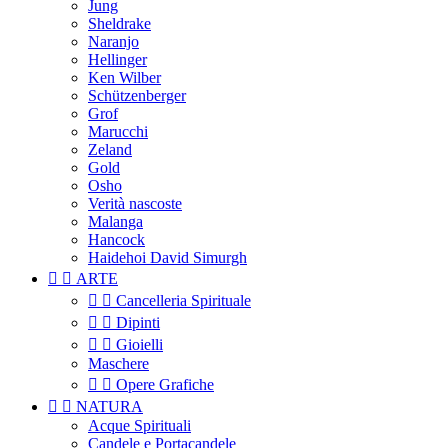
Jung
Sheldrake
Naranjo
Hellinger
Ken Wilber
Schützenberger
Grof
Marucchi
Zeland
Gold
Osho
Verità nascoste
Malanga
Hancock
Haidehoi David Simurgh


ARTE


Cancelleria Spirituale


Dipinti


Gioielli
Maschere


Opere Grafiche


NATURA
Acque Spirituali
Candele e Portacandele