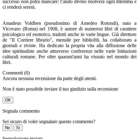
successo non potrà mancare: l’aiuto divino risolverà ogni dilemma e
ci renderà sereni.
Amadeus Voldben (pseudonimo di Amedeo Rotondi), nato a
Vicovaro (Roma) nel 1908, è autore di numerosi libri di carattere
psicologico ed esoterico, tradotti anche in varie lingue. Già direttore
de "Il Corriere librario", mensile per bibliofili, ha collaborato a
giornali e riviste. Ha dedicato la propria vita alla diffusione delle
idee spiritualiste anche attraverso conferenze nelle varie Istituzioni
culturali romane. Per oltre quarant'anni ha vissuto nel mondo dei
libri.
Commenti (0)
Ancora nessuna recensione da parte degli utenti.
Non è stato possibile inviare il tuo giudizio sulla recensione
OK
Segnala commento
Sei sicuro di voler segnalare questo commento?
No
Sì
Segnalazione inviata