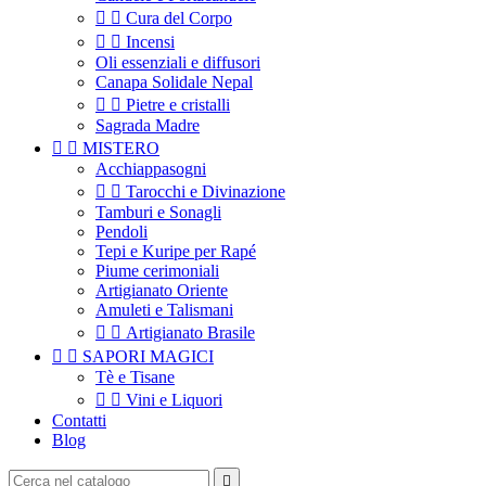


Cura del Corpo


Incensi
Oli essenziali e diffusori
Canapa Solidale Nepal


Pietre e cristalli
Sagrada Madre


MISTERO
Acchiappasogni


Tarocchi e Divinazione
Tamburi e Sonagli
Pendoli
Tepi e Kuripe per Rapé
Piume cerimoniali
Artigianato Oriente
Amuleti e Talismani


Artigianato Brasile


SAPORI MAGICI
Tè e Tisane


Vini e Liquori
Contatti
Blog
