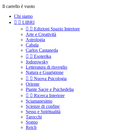
Il carrello è vuoto
Chi siamo


LIBRI


Edizioni Spazio Interiore
Arte e Creatività
Astrologia
Cabala
Carlos Castaneda


Esoterika
Jodorowsky
Letteratura di risveglio
Natura e Guarigione


Nuova Psicologia
Oriente
Piante Sacre e Psichedelia


Ricerca Interiore
Sciamanesimo
Scienze di confine
Sesso e Spiritualità
Tarocchi
Sogno
Reich