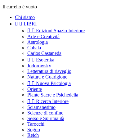
Il carrello è vuoto
Chi siamo


LIBRI


Edizioni Spazio Interiore
Arte e Creatività
Astrologia
Cabala
Carlos Castaneda


Esoterika
Jodorowsky
Letteratura di risveglio
Natura e Guarigione


Nuova Psicologia
Oriente
Piante Sacre e Psichedelia


Ricerca Interiore
Sciamanesimo
Scienze di confine
Sesso e Spiritualità
Tarocchi
Sogno
Reich