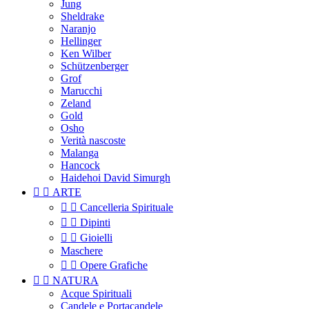
Jung
Sheldrake
Naranjo
Hellinger
Ken Wilber
Schützenberger
Grof
Marucchi
Zeland
Gold
Osho
Verità nascoste
Malanga
Hancock
Haidehoi David Simurgh


ARTE


Cancelleria Spirituale


Dipinti


Gioielli
Maschere


Opere Grafiche


NATURA
Acque Spirituali
Candele e Portacandele