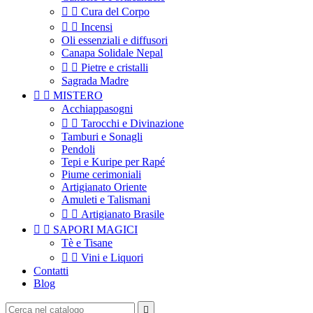


Cura del Corpo


Incensi
Oli essenziali e diffusori
Canapa Solidale Nepal


Pietre e cristalli
Sagrada Madre


MISTERO
Acchiappasogni


Tarocchi e Divinazione
Tamburi e Sonagli
Pendoli
Tepi e Kuripe per Rapé
Piume cerimoniali
Artigianato Oriente
Amuleti e Talismani


Artigianato Brasile


SAPORI MAGICI
Tè e Tisane


Vini e Liquori
Contatti
Blog
