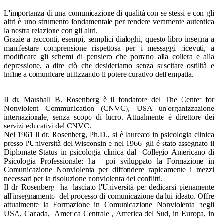
L'importanza di una comunicazione di qualità con se stessi e con gli
altri è uno strumento fondamentale per rendere veramente autentica
la nostra relazione con gli altri.
Grazie a racconti, esempi, semplici dialoghi, questo libro insegna a
manifestare comprensione rispettosa per i messaggi ricevuti, a
modificare gli schemi di pensiero che portano alla collera e alla
depressione, a dire ciò che desideriamo senza suscitare ostilità e
infine a comunicare utilizzando il potere curativo dell'empatia.
Il dr. Marshall B. Rosenberg è il fondatore del The Center for
Nonviolent Communication (CNVC), USA un'organizzazione
internazionale, senza scopo di lucro. Attualmente è direttore dei
servizi educativi del CNVC.
Nel 1961 il dr. Rosenberg, Ph.D., si è laureato in psicologia clinica
presso l'Università del Wisconsin e nel 1966 gli é stato assegnato il
Diplomate Status in psicologia clinica dal Collegio Americano di
Psicologia Professionale; ha poi sviluppato la Formazione in
Comunicazione Nonviolenta per diffondere rapidamente i mezzi
necessari per la risoluzione nonviolenta dei conflitti.
Il dr. Rosenberg ha lasciato l'Università per dedicarsi pienamente
all'insegnamento del processo di comunicazione da lui ideato. Offre
attualmente la Formazione in Comunicazione Nonviolenta negli
USA, Canada, America Centrale , America del Sud, in Europa, in