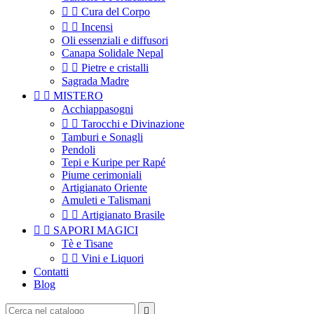


Cura del Corpo


Incensi
Oli essenziali e diffusori
Canapa Solidale Nepal


Pietre e cristalli
Sagrada Madre


MISTERO
Acchiappasogni


Tarocchi e Divinazione
Tamburi e Sonagli
Pendoli
Tepi e Kuripe per Rapé
Piume cerimoniali
Artigianato Oriente
Amuleti e Talismani


Artigianato Brasile


SAPORI MAGICI
Tè e Tisane


Vini e Liquori
Contatti
Blog
