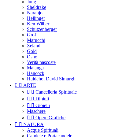
Jung
Sheldrake
Naranjo
Hellinger
Ken Wilber
Schützenberger
Grof
Marucchi
Zeland
Gold
Osho
Verità nascoste
Malanga
Hancock
Haidehoi David Simurgh


ARTE


Cancelleria Spirituale


Dipinti


Gioielli
Maschere


Opere Grafiche


NATURA
Acque Spirituali
Candele e Portacandele