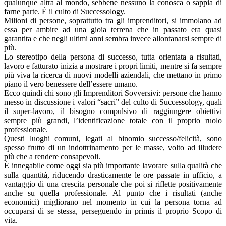
qualunque altra al mondo, sebbene nessuno la conosca o sappia di
farne parte. È il culto di Successology.
Milioni di persone, soprattutto tra gli imprenditori, si immolano ad
essa per ambire ad una gioia terrena che in passato era quasi
garantita e che negli ultimi anni sembra invece allontanarsi sempre di
più.
Lo stereotipo della persona di successo, tutta orientata a risultati,
lavoro e fatturato inizia a mostrare i propri limiti, mentre si fa sempre
più viva la ricerca di nuovi modelli aziendali, che mettano in primo
piano il vero benessere dell’essere umano.
Ecco quindi chi sono gli Imprenditori Sovversivi: persone che hanno
messo in discussione i valori “sacri” del culto di Successology, quali
il super-lavoro, il bisogno compulsivo di raggiungere obiettivi
sempre più grandi, l’identificazione totale con il proprio ruolo
professionale.
Questi luoghi comuni, legati al binomio successo/felicità, sono
spesso frutto di un indottrinamento per le masse, volto ad illudere
più che a rendere consapevoli.
È innegabile come oggi sia più importante lavorare sulla qualità che
sulla quantità, riducendo drasticamente le ore passate in ufficio, a
vantaggio di una crescita personale che poi si riflette positivamente
anche su quella professionale. Al punto che i risultati (anche
economici) migliorano nel momento in cui la persona torna ad
occuparsi di se stessa, perseguendo in primis il proprio Scopo di
vita.