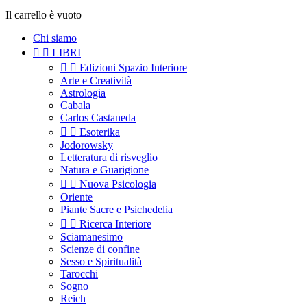
Il carrello è vuoto
Chi siamo


LIBRI


Edizioni Spazio Interiore
Arte e Creatività
Astrologia
Cabala
Carlos Castaneda


Esoterika
Jodorowsky
Letteratura di risveglio
Natura e Guarigione


Nuova Psicologia
Oriente
Piante Sacre e Psichedelia


Ricerca Interiore
Sciamanesimo
Scienze di confine
Sesso e Spiritualità
Tarocchi
Sogno
Reich