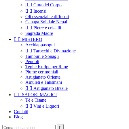


Cura del Corpo


Incensi
Oli essenziali e diffusori
Canapa Solidale Nepal


Pietre e cristalli
Sagrada Madre


MISTERO
Acchiappasogni


Tarocchi e Divinazione
Tamburi e Sonagli
Pendoli
Tepi e Kuripe per Rapé
Piume cerimoniali
Artigianato Oriente
Amuleti e Talismani


Artigianato Brasile


SAPORI MAGICI
Tè e Tisane


Vini e Liquori
Contatti
Blog
