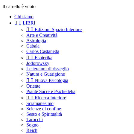
Il carrello è vuoto
Chi siamo


LIBRI


Edizioni Spazio Interiore
Arte e Creatività
Astrologia
Cabala
Carlos Castaneda


Esoterika
Jodorowsky
Letteratura di risveglio
Natura e Guarigione


Nuova Psicologia
Oriente
Piante Sacre e Psichedelia


Ricerca Interiore
Sciamanesimo
Scienze di confine
Sesso e Spiritualità
Tarocchi
Sogno
Reich