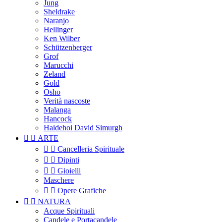
Jung
Sheldrake
Naranjo
Hellinger
Ken Wilber
Schützenberger
Grof
Marucchi
Zeland
Gold
Osho
Verità nascoste
Malanga
Hancock
Haidehoi David Simurgh


ARTE


Cancelleria Spirituale


Dipinti


Gioielli
Maschere


Opere Grafiche


NATURA
Acque Spirituali
Candele e Portacandele