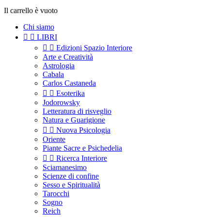
Il carrello è vuoto
Chi siamo


LIBRI


Edizioni Spazio Interiore
Arte e Creatività
Astrologia
Cabala
Carlos Castaneda


Esoterika
Jodorowsky
Letteratura di risveglio
Natura e Guarigione


Nuova Psicologia
Oriente
Piante Sacre e Psichedelia


Ricerca Interiore
Sciamanesimo
Scienze di confine
Sesso e Spiritualità
Tarocchi
Sogno
Reich