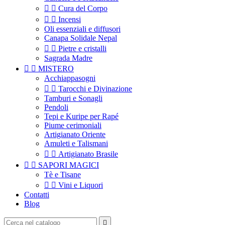


Cura del Corpo


Incensi
Oli essenziali e diffusori
Canapa Solidale Nepal


Pietre e cristalli
Sagrada Madre


MISTERO
Acchiappasogni


Tarocchi e Divinazione
Tamburi e Sonagli
Pendoli
Tepi e Kuripe per Rapé
Piume cerimoniali
Artigianato Oriente
Amuleti e Talismani


Artigianato Brasile


SAPORI MAGICI
Tè e Tisane


Vini e Liquori
Contatti
Blog
