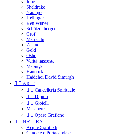
Jung
Sheldrake
Naranjo
Hellinger
Ken Wilber
Schützenberger
Grof
Marucchi
Zeland
Gold
Osho
Verità nascoste
Malanga
Hancock
Haidehoi David Simurgh


ARTE


Cancelleria Spirituale


Dipinti


Gioielli
Maschere


Opere Grafiche


NATURA
Acque Spirituali
Candele e Portacandele