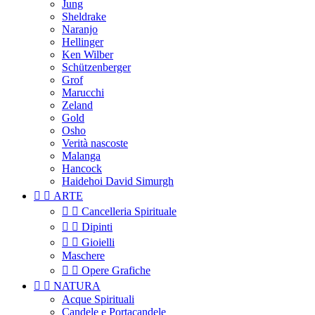
Jung
Sheldrake
Naranjo
Hellinger
Ken Wilber
Schützenberger
Grof
Marucchi
Zeland
Gold
Osho
Verità nascoste
Malanga
Hancock
Haidehoi David Simurgh


ARTE


Cancelleria Spirituale


Dipinti


Gioielli
Maschere


Opere Grafiche


NATURA
Acque Spirituali
Candele e Portacandele