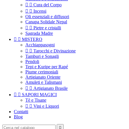


Cura del Corpo


Incensi
Oli essenziali e diffusori
Canapa Solidale Nepal


Pietre e cristalli
Sagrada Madre


MISTERO
Acchiappasogni


Tarocchi e Divinazione
Tamburi e Sonagli
Pendoli
Tepi e Kuripe per Rapé
Piume cerimoniali
Artigianato Oriente
Amuleti e Talismani


Artigianato Brasile


SAPORI MAGICI
Tè e Tisane


Vini e Liquori
Contatti
Blog
