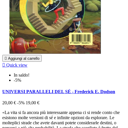

Aggiungi al carrello

Quick view
In saldo!
-5%
UNIVERSI PARALLELI DEL SÉ - Frederick E. Dodson
20,00 €
-5%
19,00 €
«La vita si fa ancora più interessante appena ci si rende conto che
esistono molte versioni di sé e infinite opzioni da esplorare. Le
molteplici strade che avete davanti potete considerarle destini, o
percorsi a più alta probabilità. La strada che scegliete è frutto del