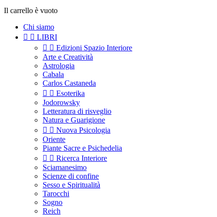
Il carrello è vuoto
Chi siamo


LIBRI


Edizioni Spazio Interiore
Arte e Creatività
Astrologia
Cabala
Carlos Castaneda


Esoterika
Jodorowsky
Letteratura di risveglio
Natura e Guarigione


Nuova Psicologia
Oriente
Piante Sacre e Psichedelia


Ricerca Interiore
Sciamanesimo
Scienze di confine
Sesso e Spiritualità
Tarocchi
Sogno
Reich