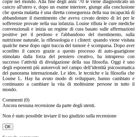
copie nel mondo. Alla fine degli anni '70 le viene diagnosticato un
cancro all'utero e, dopo un esame interiore, giunge alla conclusione
che questa malattia è una diretta conseguenza della sua incapacità di
abbandonare il risentimento che aveva covato dentro di lei per le
sofferenze provate nella sua infanzia. Louise rifiuta le cure mediche
convenzionali e inizia un regime di cura basato sulle affermazioni
positive per il perdono e l'abbandono del risentimento, sulla
nutrizione naturale, la riflessologia e i clisteri: quando viene visitata
qualche mese dopo ogni traccia del tumore è scomparsa. Dopo aver
sconfitto il cancro grazie a questo processo di auto-guarigione
stimolato dalla forza del pensiero creativo, ha intrapreso con
successo l’attività di divulgazione della sua filosofia. Oggi è uno
degli esponenti più autorevoli nel campo dell’identità psicosomatica
del panorama internazionale. Le idee, le tecniche e la filosofia che
Louise L. Hay ha avuto modo di sviluppare, hanno cambiato e
continuano a cambiare la vita di moltissime persone in tutto il
mondo.
Commenti (0)
Ancora nessuna recensione da parte degli utenti.
Non è stato possibile inviare il tuo giudizio sulla recensione
OK