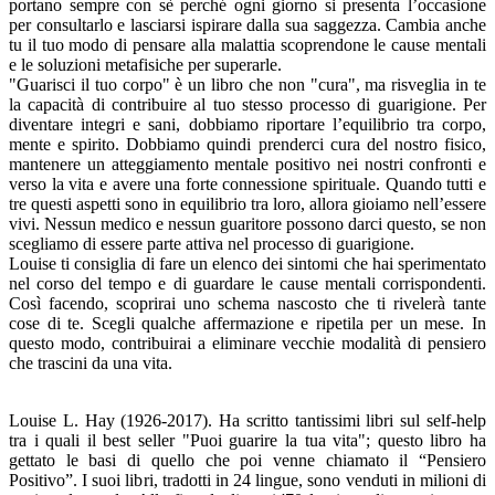
portano sempre con sè perché ogni giorno si presenta l’occasione
per consultarlo e lasciarsi ispirare dalla sua saggezza. Cambia anche
tu il tuo modo di pensare alla malattia scoprendone le cause mentali
e le soluzioni metafisiche per superarle.
"Guarisci il tuo corpo" è un libro che non "cura", ma risveglia in te
la capacità di contribuire al tuo stesso processo di guarigione. Per
diventare integri e sani, dobbiamo riportare l’equilibrio tra corpo,
mente e spirito. Dobbiamo quindi prenderci cura del nostro fisico,
mantenere un atteggiamento mentale positivo nei nostri confronti e
verso la vita e avere una forte connessione spirituale. Quando tutti e
tre questi aspetti sono in equilibrio tra loro, allora gioiamo nell’essere
vivi. Nessun medico e nessun guaritore possono darci questo, se non
scegliamo di essere parte attiva nel processo di guarigione.
Louise ti consiglia di fare un elenco dei sintomi che hai sperimentato
nel corso del tempo e di guardare le cause mentali corrispondenti.
Così facendo, scoprirai uno schema nascosto che ti rivelerà tante
cose di te. Scegli qualche affermazione e ripetila per un mese. In
questo modo, contribuirai a eliminare vecchie modalità di pensiero
che trascini da una vita.
Louise L. Hay (1926-2017). Ha scritto tantissimi libri sul self-help
tra i quali il best seller "Puoi guarire la tua vita"; questo libro ha
gettato le basi di quello che poi venne chiamato il “Pensiero
Positivo”. I suoi libri, tradotti in 24 lingue, sono venduti in milioni di