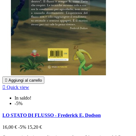

Aggiungi al carrello

Quick view
In saldo!
-5%
LO STATO DI FLUSSO - Frederick E. Dodson
16,00 €
-5%
15,20 €