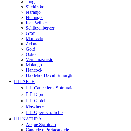
Jung
Sheldrake
Naranjo
Hellinger
Ken Wilber
Schützenberger
Grof
Marucchi
Zeland
Gold
Osho
Verità nascoste
Malanga
Hancock
Haidehoi David Simurgh


ARTE


Cancelleria Spirituale


Dipinti


Gioielli
Maschere


Opere Grafiche


NATURA
Acque Spirituali
Candele e Portacandele