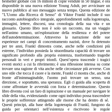
bestseller globale con 16 milioni di copie vendute in 50 lingue, è ora
disponibile in una nuova edizione Young Adult, per avvicinare un
nuovo pubblico al suo messaggio senza tempo. Questa edizione de
"L'Uomo alla Ricerca di Senso" di Viktor Frankl include il suo
racconto autobiografico integrale, approfondimenti sulla logoterapia,
immagini, lettere, discorsi, una cronologia della sua vita e un
glossario. Questo libro non è solo un racconto, ma un viaggio
nell'animo umano, un'esplorazione della resilienza e del potere
dell'autodeterminazione. Attraverso la narrazione delle sue
esperienze nei campi di concentramento nazisti, dove fu detenuto
per tre anni, Frankl dimostra come, anche nelle condizioni più
estreme, l’individuo possieda la straordinaria capacità di trovare un
significato profondo alla propria esistenza, trasformando tragedie
personali in veri e propri trionfi. Quest’opera trascende i tragici
eventi storici a cui fa riferimento; è una riflessione intensa su come
trovare una ragione di vita anche nelle circostanze più avverse. Con
uno stile che tocca il cuore e la mente, Frankl ci mostra che, anche di
fronte all'inimmaginabile, l'uomo può trovare un senso, una
direzione, e soprattutto, una speranza. Egli ci guida alla scoperta di
come affrontare le avversità con forza e determinazione. Questo
libro diventa così un faro di ispirazione e un manuale per navigare le
sfide della vita, evidenziando come ogni individuo possa trascendere
le proprie sofferenze attingendo alle risorse che ha dentro di sé.
Questi principi, alla base della logoterapia di Frankl, fungono da
guida per orientarci nell’esistenza e riscrivono le regole