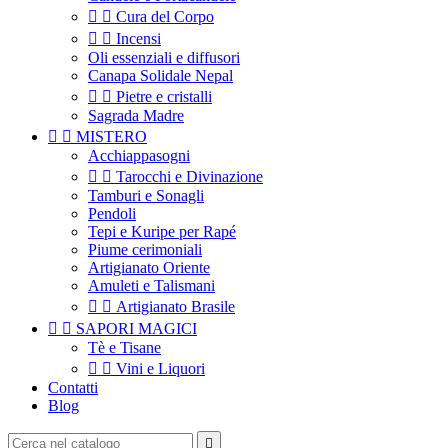


Cura del Corpo


Incensi
Oli essenziali e diffusori
Canapa Solidale Nepal


Pietre e cristalli
Sagrada Madre


MISTERO
Acchiappasogni


Tarocchi e Divinazione
Tamburi e Sonagli
Pendoli
Tepi e Kuripe per Rapé
Piume cerimoniali
Artigianato Oriente
Amuleti e Talismani


Artigianato Brasile


SAPORI MAGICI
Tè e Tisane


Vini e Liquori
Contatti
Blog
