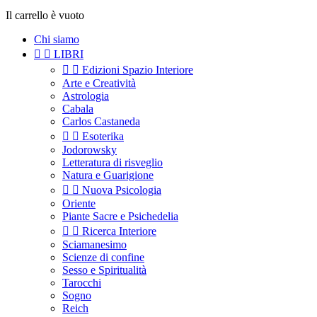
Il carrello è vuoto
Chi siamo


LIBRI


Edizioni Spazio Interiore
Arte e Creatività
Astrologia
Cabala
Carlos Castaneda


Esoterika
Jodorowsky
Letteratura di risveglio
Natura e Guarigione


Nuova Psicologia
Oriente
Piante Sacre e Psichedelia


Ricerca Interiore
Sciamanesimo
Scienze di confine
Sesso e Spiritualità
Tarocchi
Sogno
Reich