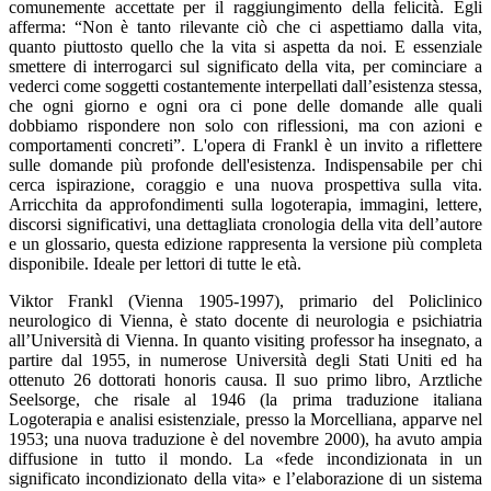
comunemente accettate per il raggiungimento della felicità. Egli
afferma: “Non è tanto rilevante ciò che ci aspettiamo dalla vita,
quanto piuttosto quello che la vita si aspetta da noi. E essenziale
smettere di interrogarci sul significato della vita, per cominciare a
vederci come soggetti costantemente interpellati dall’esistenza stessa,
che ogni giorno e ogni ora ci pone delle domande alle quali
dobbiamo rispondere non solo con riflessioni, ma con azioni e
comportamenti concreti”. L'opera di Frankl è un invito a riflettere
sulle domande più profonde dell'esistenza. Indispensabile per chi
cerca ispirazione, coraggio e una nuova prospettiva sulla vita.
Arricchita da approfondimenti sulla logoterapia, immagini, lettere,
discorsi significativi, una dettagliata cronologia della vita dell’autore
e un glossario, questa edizione rappresenta la versione più completa
disponibile. Ideale per lettori di tutte le età.
Viktor Frankl (Vienna 1905-1997), primario del Policlinico
neurologico di Vienna, è stato docente di neurologia e psichiatria
all’Università di Vienna. In quanto visiting professor ha insegnato, a
partire dal 1955, in numerose Università degli Stati Uniti ed ha
ottenuto 26 dottorati honoris causa. Il suo primo libro, Arztliche
Seelsorge, che risale al 1946 (la prima traduzione italiana
Logoterapia e analisi esistenziale, presso la Morcelliana, apparve nel
1953; una nuova traduzione è del novembre 2000), ha avuto ampia
diffusione in tutto il mondo. La «fede incondizionata in un
significato incondizionato della vita» e l’elaborazione di un sistema