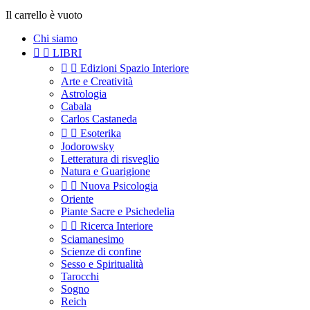
Il carrello è vuoto
Chi siamo


LIBRI


Edizioni Spazio Interiore
Arte e Creatività
Astrologia
Cabala
Carlos Castaneda


Esoterika
Jodorowsky
Letteratura di risveglio
Natura e Guarigione


Nuova Psicologia
Oriente
Piante Sacre e Psichedelia


Ricerca Interiore
Sciamanesimo
Scienze di confine
Sesso e Spiritualità
Tarocchi
Sogno
Reich