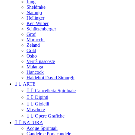
Jung
Sheldrake
Naranjo
Hellinger
Ken Wilber
Schützenberger
Grof
Marucchi
Zeland
Gold
Osho
Verità nascoste
Malanga
Hancock
Haidehoi David Simurgh


ARTE


Cancelleria Spirituale


Dipinti


Gioielli
Maschere


Opere Grafiche


NATURA
Acque Spirituali
Candele e Portacandele