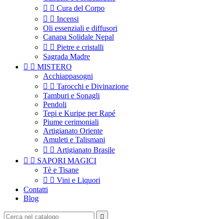


Cura del Corpo


Incensi
Oli essenziali e diffusori
Canapa Solidale Nepal


Pietre e cristalli
Sagrada Madre


MISTERO
Acchiappasogni


Tarocchi e Divinazione
Tamburi e Sonagli
Pendoli
Tepi e Kuripe per Rapé
Piume cerimoniali
Artigianato Oriente
Amuleti e Talismani


Artigianato Brasile


SAPORI MAGICI
Tè e Tisane


Vini e Liquori
Contatti
Blog
