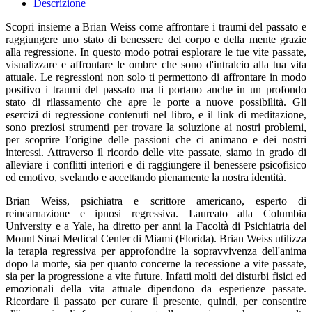
Descrizione
Scopri insieme a Brian Weiss come affrontare i traumi del passato e
raggiungere uno stato di benessere del corpo e della mente grazie
alla regressione. In questo modo potrai esplorare le tue vite passate,
visualizzare e affrontare le ombre che sono d'intralcio alla tua vita
attuale. Le regressioni non solo ti permettono di affrontare in modo
positivo i traumi del passato ma ti portano anche in un profondo
stato di rilassamento che apre le porte a nuove possibilità. Gli
esercizi di regressione contenuti nel libro, e il link di meditazione,
sono preziosi strumenti per trovare la soluzione ai nostri problemi,
per scoprire l’origine delle passioni che ci animano e dei nostri
interessi. Attraverso il ricordo delle vite passate, siamo in grado di
alleviare i conflitti interiori e di raggiungere il benessere psicofisico
ed emotivo, svelando e accettando pienamente la nostra identità.
Brian Weiss, psichiatra e scrittore americano, esperto di
reincarnazione e ipnosi regressiva. Laureato alla Columbia
University e a Yale, ha diretto per anni la Facoltà di Psichiatria del
Mount Sinai Medical Center di Miami (Florida). Brian Weiss utilizza
la terapia regressiva per approfondire la sopravvivenza dell'anima
dopo la morte, sia per quanto concerne la recessione a vite passate,
sia per la progressione a vite future. Infatti molti dei disturbi fisici ed
emozionali della vita attuale dipendono da esperienze passate.
Ricordare il passato per curare il presente, quindi, per consentire