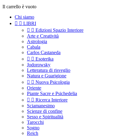
Il carrello è vuoto
Chi siamo


LIBRI


Edizioni Spazio Interiore
Arte e Creatività
Astrologia
Cabala
Carlos Castaneda


Esoterika
Jodorowsky
Letteratura di risveglio
Natura e Guarigione


Nuova Psicologia
Oriente
Piante Sacre e Psichedelia


Ricerca Interiore
Sciamanesimo
Scienze di confine
Sesso e Spiritualità
Tarocchi
Sogno
Reich