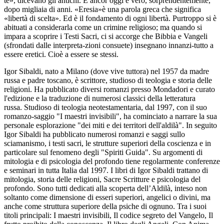
te», dicevano gli antichi. E ancor oggi è vero, sorprendentemente,
dopo migliaia di anni. «Eresia»è una parola greca che significa
«libertà di scelta». Ed è il fondamento di ogni libertà. Purtroppo si è
abituati a considerarla come un crimine religioso; ma quando si
impara a scoprire i Testi Sacri, ci si accorge che Bibbia e Vangeli
(sfrondati dalle interpreta-zioni consuete) insegnano innanzi-tutto a
essere eretici. Cioè a essere se stessi.
Igor Sibaldi, nato a Milano (dove vive tuttora) nel 1957 da madre
russa e padre toscano, è scrittore, studioso di teologia e storia delle
religioni. Ha pubblicato diversi romanzi presso Mondadori e curato
l'edizione e la traduzione di numerosi classici della letteratura
russa. Studioso di teologia neotestamentaria, dal 1997, con il suo
romanzo-saggio "I maestri invisibili", ha cominciato a narrare la sua
personale esplorazione "dei miti e dei territori dell'aldilà". In seguito
Igor Sibaldi ha pubblicato numerosi romanzi e saggi sullo
sciamanismo, i testi sacri, le strutture superiori della coscienza e in
particolare sul fenomeno degli "Spiriti Guida". Su argomenti di
mitologia e di psicologia del profondo tiene regolarmente conferenze
e seminari in tutta Italia dal 1997. I libri di Igor Sibaldi trattano di
mitologia, storia delle religioni, Sacre Scritture e psicologia del
profondo. Sono tutti dedicati alla scoperta dell’Aldilà, inteso non
soltanto come dimensione di esseri superiori, angelici o divini, ma
anche come struttura superiore della psiche di ognuno. Tra i suoi
titoli principali: I maestri invisibili, Il codice segreto del Vangelo, Il