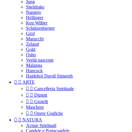
Jung
Sheldrake
Naranjo
Hellinger
Ken Wilber
Schützenberger
Grof
Marucchi
Zeland
Gold
Osho
Verità nascoste
Malanga
Hancock
Haidehoi David Simurgh


ARTE


Cancelleria Spirituale


Dipinti


Gioielli
Maschere


Opere Grafiche


NATURA
Acque Spirituali
Candele e Portacandele