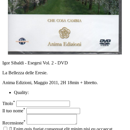
Igor Sibaldi - Esegesi Vol. 2 - DVD
La Bellezza delle Eresie.
Anima Edizioni, Maggio 2011, 2H 18min + libretto.
Quality:
*
Titolo
*
Il tuo nome
*
Recensione

Enim quis fugiat consequat elit minim nisi eu occaecat