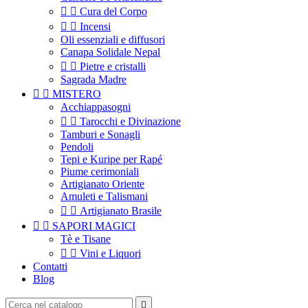


Cura del Corpo


Incensi
Oli essenziali e diffusori
Canapa Solidale Nepal


Pietre e cristalli
Sagrada Madre


MISTERO
Acchiappasogni


Tarocchi e Divinazione
Tamburi e Sonagli
Pendoli
Tepi e Kuripe per Rapé
Piume cerimoniali
Artigianato Oriente
Amuleti e Talismani


Artigianato Brasile


SAPORI MAGICI
Tè e Tisane


Vini e Liquori
Contatti
Blog
