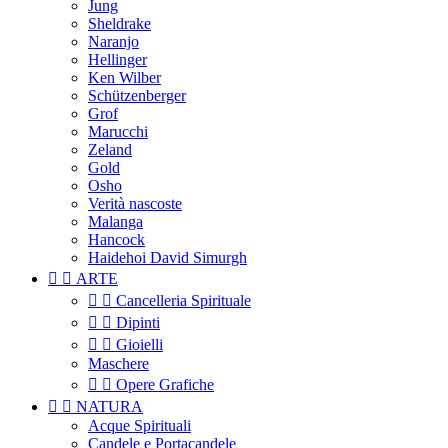
Jung
Sheldrake
Naranjo
Hellinger
Ken Wilber
Schützenberger
Grof
Marucchi
Zeland
Gold
Osho
Verità nascoste
Malanga
Hancock
Haidehoi David Simurgh


ARTE


Cancelleria Spirituale


Dipinti


Gioielli
Maschere


Opere Grafiche


NATURA
Acque Spirituali
Candele e Portacandele