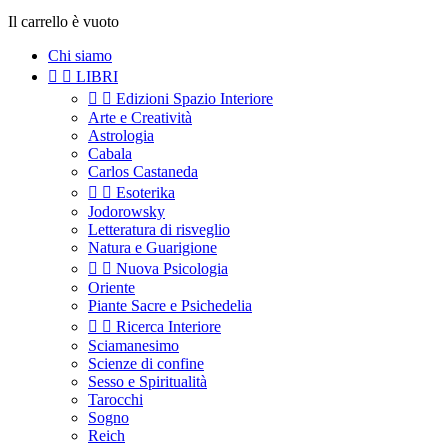
Il carrello è vuoto
Chi siamo


LIBRI


Edizioni Spazio Interiore
Arte e Creatività
Astrologia
Cabala
Carlos Castaneda


Esoterika
Jodorowsky
Letteratura di risveglio
Natura e Guarigione


Nuova Psicologia
Oriente
Piante Sacre e Psichedelia


Ricerca Interiore
Sciamanesimo
Scienze di confine
Sesso e Spiritualità
Tarocchi
Sogno
Reich