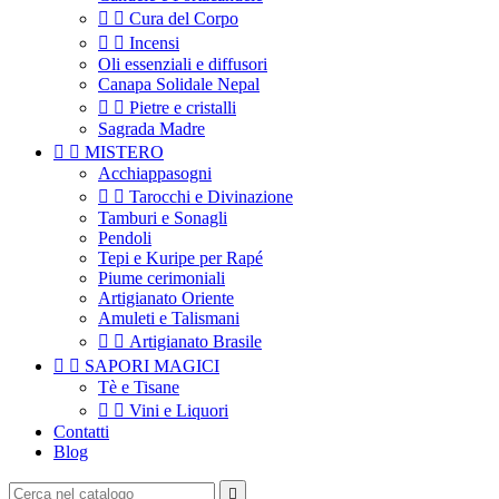


Cura del Corpo


Incensi
Oli essenziali e diffusori
Canapa Solidale Nepal


Pietre e cristalli
Sagrada Madre


MISTERO
Acchiappasogni


Tarocchi e Divinazione
Tamburi e Sonagli
Pendoli
Tepi e Kuripe per Rapé
Piume cerimoniali
Artigianato Oriente
Amuleti e Talismani


Artigianato Brasile


SAPORI MAGICI
Tè e Tisane


Vini e Liquori
Contatti
Blog
