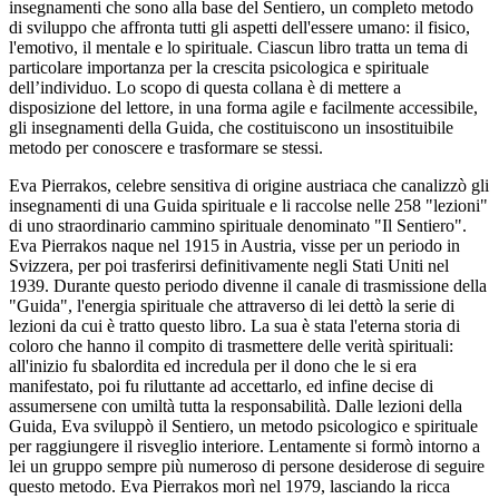
insegnamenti che sono alla base del Sentiero, un completo metodo
di sviluppo che affronta tutti gli aspetti dell'essere umano: il fisico,
l'emotivo, il mentale e lo spirituale. Ciascun libro tratta un tema di
particolare importanza per la crescita psicologica e spirituale
dell’individuo. Lo scopo di questa collana è di mettere a
disposizione del lettore, in una forma agile e facilmente accessibile,
gli insegnamenti della Guida, che costituiscono un insostituibile
metodo per conoscere e trasformare se stessi.
Eva Pierrakos, celebre sensitiva di origine austriaca che canalizzò gli
insegnamenti di una Guida spirituale e li raccolse nelle 258 "lezioni"
di uno straordinario cammino spirituale denominato "Il Sentiero".
Eva Pierrakos naque nel 1915 in Austria, visse per un periodo in
Svizzera, per poi trasferirsi definitivamente negli Stati Uniti nel
1939. Durante questo periodo divenne il canale di trasmissione della
"Guida", l'energia spirituale che attraverso di lei dettò la serie di
lezioni da cui è tratto questo libro. La sua è stata l'eterna storia di
coloro che hanno il compito di trasmettere delle verità spirituali:
all'inizio fu sbalordita ed incredula per il dono che le si era
manifestato, poi fu riluttante ad accettarlo, ed infine decise di
assumersene con umiltà tutta la responsabilità. Dalle lezioni della
Guida, Eva sviluppò il Sentiero, un metodo psicologico e spirituale
per raggiungere il risveglio interiore. Lentamente si formò intorno a
lei un gruppo sempre più numeroso di persone desiderose di seguire
questo metodo. Eva Pierrakos morì nel 1979, lasciando la ricca