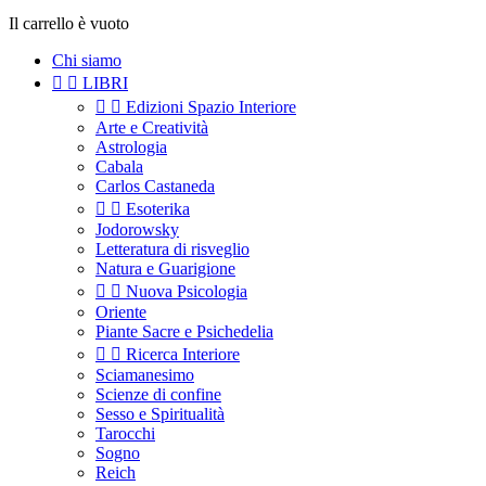
Il carrello è vuoto
Chi siamo


LIBRI


Edizioni Spazio Interiore
Arte e Creatività
Astrologia
Cabala
Carlos Castaneda


Esoterika
Jodorowsky
Letteratura di risveglio
Natura e Guarigione


Nuova Psicologia
Oriente
Piante Sacre e Psichedelia


Ricerca Interiore
Sciamanesimo
Scienze di confine
Sesso e Spiritualità
Tarocchi
Sogno
Reich