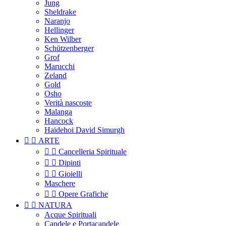
Jung
Sheldrake
Naranjo
Hellinger
Ken Wilber
Schützenberger
Grof
Marucchi
Zeland
Gold
Osho
Verità nascoste
Malanga
Hancock
Haidehoi David Simurgh


ARTE


Cancelleria Spirituale


Dipinti


Gioielli
Maschere


Opere Grafiche


NATURA
Acque Spirituali
Candele e Portacandele