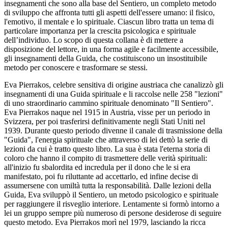
insegnamenti che sono alla base del Sentiero, un completo metodo
di sviluppo che affronta tutti gli aspetti dell'essere umano: il fisico,
l'emotivo, il mentale e lo spirituale. Ciascun libro tratta un tema di
particolare importanza per la crescita psicologica e spirituale
dell’individuo. Lo scopo di questa collana è di mettere a
disposizione del lettore, in una forma agile e facilmente accessibile,
gli insegnamenti della Guida, che costituiscono un insostituibile
metodo per conoscere e trasformare se stessi.
Eva Pierrakos, celebre sensitiva di origine austriaca che canalizzò gli
insegnamenti di una Guida spirituale e li raccolse nelle 258 "lezioni"
di uno straordinario cammino spirituale denominato "Il Sentiero".
Eva Pierrakos naque nel 1915 in Austria, visse per un periodo in
Svizzera, per poi trasferirsi definitivamente negli Stati Uniti nel
1939. Durante questo periodo divenne il canale di trasmissione della
"Guida", l'energia spirituale che attraverso di lei dettò la serie di
lezioni da cui è tratto questo libro. La sua è stata l'eterna storia di
coloro che hanno il compito di trasmettere delle verità spirituali:
all'inizio fu sbalordita ed incredula per il dono che le si era
manifestato, poi fu riluttante ad accettarlo, ed infine decise di
assumersene con umiltà tutta la responsabilità. Dalle lezioni della
Guida, Eva sviluppò il Sentiero, un metodo psicologico e spirituale
per raggiungere il risveglio interiore. Lentamente si formò intorno a
lei un gruppo sempre più numeroso di persone desiderose di seguire
questo metodo. Eva Pierrakos morì nel 1979, lasciando la ricca