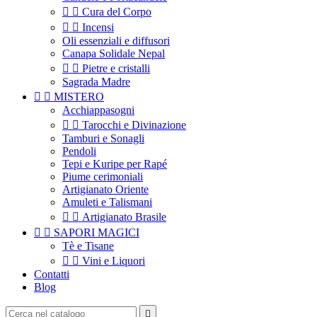


Cura del Corpo


Incensi
Oli essenziali e diffusori
Canapa Solidale Nepal


Pietre e cristalli
Sagrada Madre


MISTERO
Acchiappasogni


Tarocchi e Divinazione
Tamburi e Sonagli
Pendoli
Tepi e Kuripe per Rapé
Piume cerimoniali
Artigianato Oriente
Amuleti e Talismani


Artigianato Brasile


SAPORI MAGICI
Tè e Tisane


Vini e Liquori
Contatti
Blog
