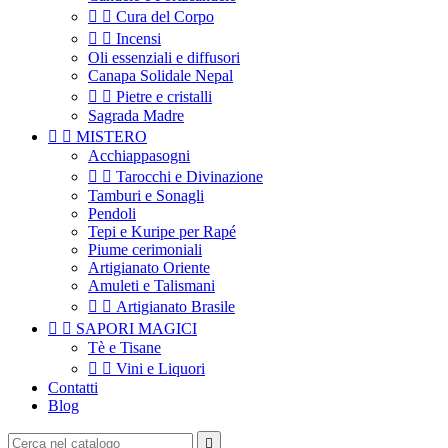


Cura del Corpo


Incensi
Oli essenziali e diffusori
Canapa Solidale Nepal


Pietre e cristalli
Sagrada Madre


MISTERO
Acchiappasogni


Tarocchi e Divinazione
Tamburi e Sonagli
Pendoli
Tepi e Kuripe per Rapé
Piume cerimoniali
Artigianato Oriente
Amuleti e Talismani


Artigianato Brasile


SAPORI MAGICI
Tè e Tisane


Vini e Liquori
Contatti
Blog
