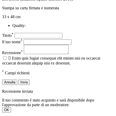
Stampa su carta firmata e numerata
33 x 48 cm
Quality:
*
Titolo
*
Il tuo nome
*
Recensione

Enim quis fugiat consequat elit minim nisi eu occaecat
occaecat deserunt aliquip nisi ex deserunt.
*
Campi richiesti
Annulla
Invia
Recensione inviata
Il tuo commento è stato acquisito e sarà disponibile dopo
l'approvazione da parte di un moderatore.
OK