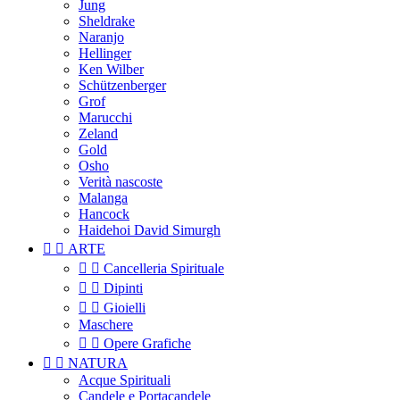
Jung
Sheldrake
Naranjo
Hellinger
Ken Wilber
Schützenberger
Grof
Marucchi
Zeland
Gold
Osho
Verità nascoste
Malanga
Hancock
Haidehoi David Simurgh


ARTE


Cancelleria Spirituale


Dipinti


Gioielli
Maschere


Opere Grafiche


NATURA
Acque Spirituali
Candele e Portacandele