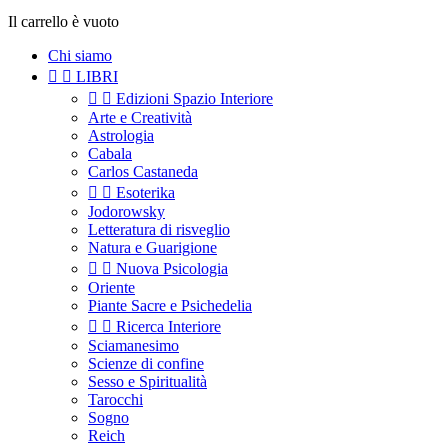
Il carrello è vuoto
Chi siamo


LIBRI


Edizioni Spazio Interiore
Arte e Creatività
Astrologia
Cabala
Carlos Castaneda


Esoterika
Jodorowsky
Letteratura di risveglio
Natura e Guarigione


Nuova Psicologia
Oriente
Piante Sacre e Psichedelia


Ricerca Interiore
Sciamanesimo
Scienze di confine
Sesso e Spiritualità
Tarocchi
Sogno
Reich