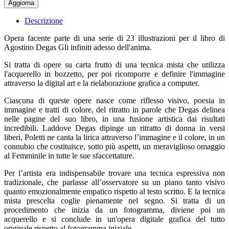
Descrizione
Opera facente parte di una serie di 23 illustrazioni per il libro di
Agostino Degas Gli infiniti adesso dell'anima.
Si tratta di opere su carta frutto di una tecnica mista che utilizza
l'acquerello in bozzetto, per poi ricomporre e definire l'immagine
attraverso la digital art e la rielaborazione grafica a computer.
Ciascuna di queste opere nasce come riflesso visivo, poesia in
immagine e tratti di colore, del ritratto in parole che Degas delinea
nelle pagine del suo libro, in una fusione artistica dai risultati
incredibili. Laddove Degas dipinge un ritratto di donna in versi
liberi, Poletti ne canta la lirica attraverso l’immagine e il colore, in un
connubio che costituisce, sotto più aspetti, un meraviglioso omaggio
al Femminile in tutte le sue sfaccettature.
Per l’artista era indispensabile trovare una tecnica espressiva non
tradizionale, che parlasse all’osservatore su un piano tanto visivo
quanto emozionalmente empatico rispetto al testo scritto. E la tecnica
mista prescelta coglie pienamente nel segno. Si tratta di un
procedimento che inizia da un fotogramma, diviene poi un
acquerello e si conclude in un'opera digitale grafica del tutto
originale rispetto al fotogramma iniziale.