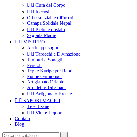


Cura del Corpo


Incensi
Oli essenziali e diffusori
Canapa Solidale Nepal


Pietre e cristalli
Sagrada Madre


MISTERO
Acchiappasogni


Tarocchi e Divinazione
Tamburi e Sonagli
Pendoli
Tepi e Kuripe per Rapé
Piume cerimoniali
Artigianato Oriente
Amuleti e Talismani


Artigianato Brasile


SAPORI MAGICI
Tè e Tisane


Vini e Liquori
Contatti
Blog
