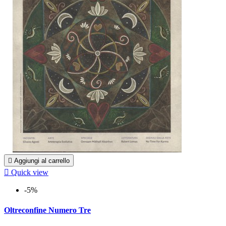

Aggiungi al carrello

Quick view
-5%
Oltreconfine Numero Tre