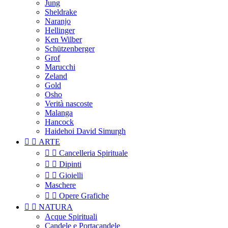
Jung
Sheldrake
Naranjo
Hellinger
Ken Wilber
Schützenberger
Grof
Marucchi
Zeland
Gold
Osho
Verità nascoste
Malanga
Hancock
Haidehoi David Simurgh


ARTE


Cancelleria Spirituale


Dipinti


Gioielli
Maschere


Opere Grafiche


NATURA
Acque Spirituali
Candele e Portacandele