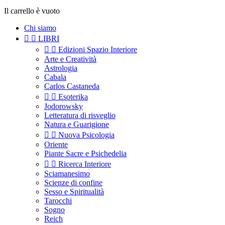
Il carrello è vuoto
Chi siamo


LIBRI


Edizioni Spazio Interiore
Arte e Creatività
Astrologia
Cabala
Carlos Castaneda


Esoterika
Jodorowsky
Letteratura di risveglio
Natura e Guarigione


Nuova Psicologia
Oriente
Piante Sacre e Psichedelia


Ricerca Interiore
Sciamanesimo
Scienze di confine
Sesso e Spiritualità
Tarocchi
Sogno
Reich