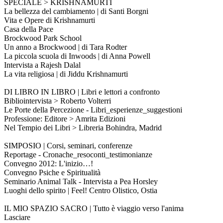
SPECIALE > KRISHNAMURTI
La bellezza del cambiamento | di Santi Borgni
Vita e Opere di Krishnamurti
Casa della Pace
Brockwood Park School
Un anno a Brockwood | di Tara Rodter
La piccola scuola di Inwoods | di Anna Powell
Intervista a Rajesh Dalal
La vita religiosa | di Jiddu Krishnamurti
DI LIBRO IN LIBRO | Libri e lettori a confronto
Bibliointervista > Roberto Volterri
Le Porte della Percezione - Libri_esperienze_suggestioni
Professione: Editore > Amrita Edizioni
Nel Tempio dei Libri > Libreria Bohindra, Madrid
SIMPOSIO | Corsi, seminari, conferenze
Reportage - Cronache_resoconti_testimonianze
Convegno 2012: L'inizio…!
Convegno Psiche e Spiritualità
Seminario Animal Talk - Intervista a Pea Horsley
Luoghi dello spirito | Feel! Centro Olistico, Ostia
IL MIO SPAZIO SACRO | Tutto è viaggio verso l'anima
Lasciare