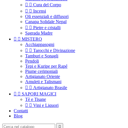


Cura del Corpo


Incensi
Oli essenziali e diffusori
Canapa Solidale Nepal


Pietre e cristalli
Sagrada Madre


MISTERO
Acchiappasogni


Tarocchi e Divinazione
Tamburi e Sonagli
Pendoli
Tepi e Kuripe per Rapé
Piume cerimoniali
Artigianato Oriente
Amuleti e Talismani


Artigianato Brasile


SAPORI MAGICI
Tè e Tisane


Vini e Liquori
Contatti
Blog
