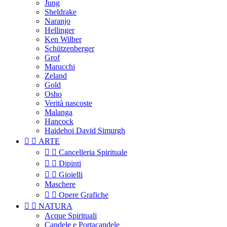
Jung
Sheldrake
Naranjo
Hellinger
Ken Wilber
Schützenberger
Grof
Marucchi
Zeland
Gold
Osho
Verità nascoste
Malanga
Hancock
Haidehoi David Simurgh


ARTE


Cancelleria Spirituale


Dipinti


Gioielli
Maschere


Opere Grafiche


NATURA
Acque Spirituali
Candele e Portacandele