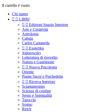
Il carrello è vuoto
Chi siamo


LIBRI


Edizioni Spazio Interiore
Arte e Creatività
Astrologia
Cabala
Carlos Castaneda


Esoterika
Jodorowsky
Letteratura di risveglio
Natura e Guarigione


Nuova Psicologia
Oriente
Piante Sacre e Psichedelia


Ricerca Interiore
Sciamanesimo
Scienze di confine
Sesso e Spiritualità
Tarocchi
Sogno
Reich