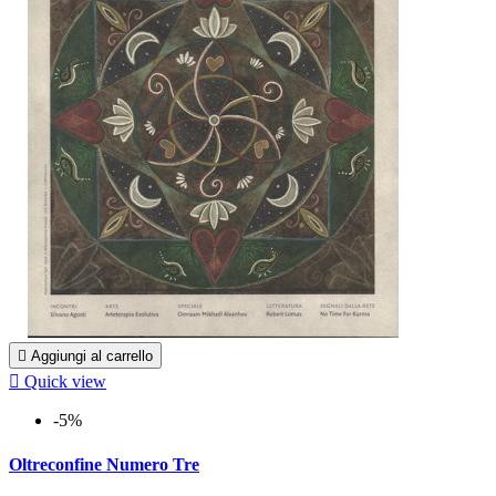

Aggiungi al carrello

Quick view
-5%
Oltreconfine Numero Tre