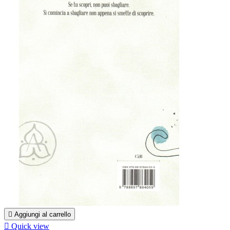

Aggiungi al carrello

Quick view