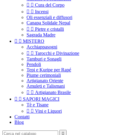


Cura del Corpo


Incensi
Oli essenziali e diffusori
Canapa Solidale Nepal


Pietre e cristalli
Sagrada Madre


MISTERO
Acchiappasogni


Tarocchi e Divinazione
Tamburi e Sonagli
Pendoli
Tepi e Kuripe per Rapé
Piume cerimoniali
Artigianato Oriente
Amuleti e Talismani


Artigianato Brasile


SAPORI MAGICI
Tè e Tisane


Vini e Liquori
Contatti
Blog
