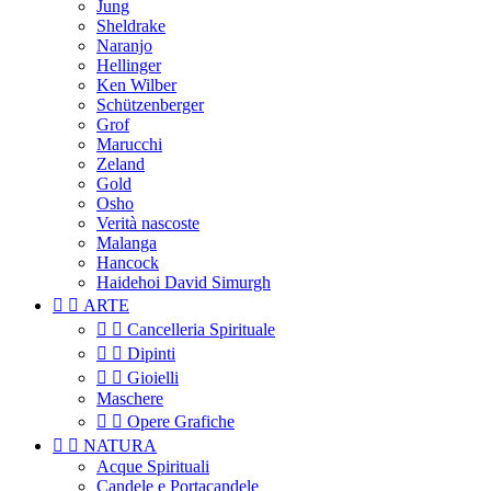
Jung
Sheldrake
Naranjo
Hellinger
Ken Wilber
Schützenberger
Grof
Marucchi
Zeland
Gold
Osho
Verità nascoste
Malanga
Hancock
Haidehoi David Simurgh


ARTE


Cancelleria Spirituale


Dipinti


Gioielli
Maschere


Opere Grafiche


NATURA
Acque Spirituali
Candele e Portacandele