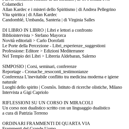
Colamedici
Allan Kardec e i misteri dello Spiritismo | di Andrea Pellegrino
Vita spiritica | di Allan Kardec
Candomblé, Umbanda, Santeria | di Virginia Salles
DI LIBRO IN LIBRO | Libri e lettori a confronto
Bibliointervista > Stefano Mayorca
Novità editoriali > Carlo Dorofatti
Le Porte della Percezione - Libri_esperienze_suggestioni
Professione: Editore > Edizioni Mediterranee
Nel Tempio dei Libri > Libreria Aldebaran, Salerno
SIMPOSIO | Corsi, seminari, conferenze
Reportage - Cronache_resoconti_testimonianze
Conferenza L'inevitabile conflitto tra medicina moderna e igiene
naturale
Luoghi dello spirito | Cosmòs. Istituto di ricerche olistiche, Milano
Intervista a Gigi Capriolo
RIFLESSIONI SU UN CORSO IN MIRACOLI
Un corso non dualistico scritto con un linguaggio dualistico
a cura di Patrizia Terreno
ORDINARI FRAMMENTI DI QUARTA VIA
Frammenti del Grande Uomo