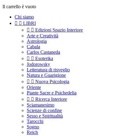
Il carrello è vuoto
Chi siamo


LIBRI


Edizioni Spazio Interiore
Arte e Creatività
Astrologia
Cabala
Carlos Castaneda


Esoterika
Jodorowsky
Letteratura di risveglio
Natura e Guarigione


Nuova Psicologia
Oriente
Piante Sacre e Psichedelia


Ricerca Interiore
Sciamanesimo
Scienze di confine
Sesso e Spiritualità
Tarocchi
Sogno
Reich