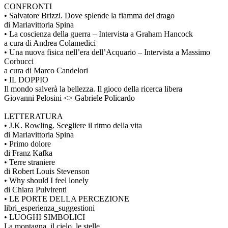
CONFRONTI
• Salvatore Brizzi. Dove splende la fiamma del drago
di Mariavittoria Spina
• La coscienza della guerra – Intervista a Graham Hancock
a cura di Andrea Colamedici
• Una nuova fisica nell’era dell’Acquario – Intervista a Massimo
Corbucci
a cura di Marco Candelori
• IL DOPPIO
Il mondo salverà la bellezza. Il gioco della ricerca libera
Giovanni Pelosini <> Gabriele Policardo
LETTERATURA
• J.K. Rowling. Scegliere il ritmo della vita
di Mariavittoria Spina
• Primo dolore
di Franz Kafka
• Terre straniere
di Robert Louis Stevenson
• Why should I feel lonely
di Chiara Pulvirenti
• LE PORTE DELLA PERCEZIONE
libri_esperienza_suggestioni
• LUOGHI SIMBOLICI
La montagna, il cielo, le stelle