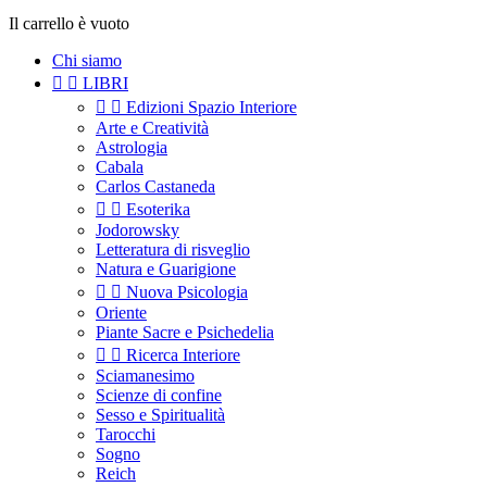
Il carrello è vuoto
Chi siamo


LIBRI


Edizioni Spazio Interiore
Arte e Creatività
Astrologia
Cabala
Carlos Castaneda


Esoterika
Jodorowsky
Letteratura di risveglio
Natura e Guarigione


Nuova Psicologia
Oriente
Piante Sacre e Psichedelia


Ricerca Interiore
Sciamanesimo
Scienze di confine
Sesso e Spiritualità
Tarocchi
Sogno
Reich