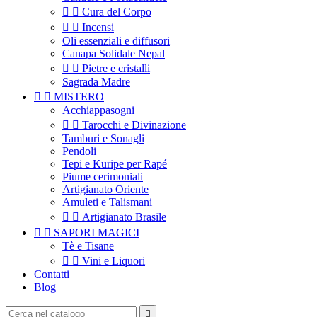


Cura del Corpo


Incensi
Oli essenziali e diffusori
Canapa Solidale Nepal


Pietre e cristalli
Sagrada Madre


MISTERO
Acchiappasogni


Tarocchi e Divinazione
Tamburi e Sonagli
Pendoli
Tepi e Kuripe per Rapé
Piume cerimoniali
Artigianato Oriente
Amuleti e Talismani


Artigianato Brasile


SAPORI MAGICI
Tè e Tisane


Vini e Liquori
Contatti
Blog
