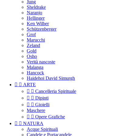
Jung
Sheldrake
Naranjo
Hellinger
Ken Wilber
Schützenberger
Grof
Marucchi
Zeland
Gold
Osho
Verità nascoste
Malanga
Hancock
Haidehoi David Simurgh


ARTE


Cancelleria Spirituale


Dipinti


Gioielli
Maschere


Opere Grafiche


NATURA
Acque Spirituali
Candele e Portacandele