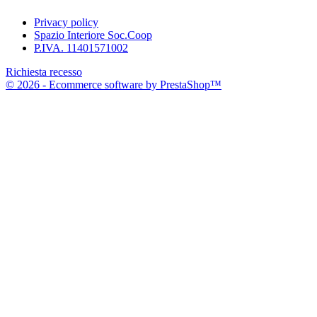
Privacy policy
Spazio Interiore Soc.Coop
P.IVA. 11401571002
Richiesta recesso
© 2026 - Ecommerce software by PrestaShop™