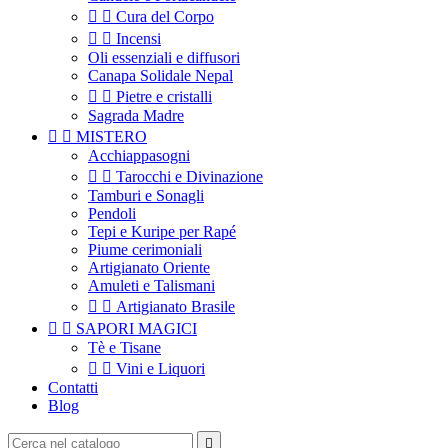


Cura del Corpo


Incensi
Oli essenziali e diffusori
Canapa Solidale Nepal


Pietre e cristalli
Sagrada Madre


MISTERO
Acchiappasogni


Tarocchi e Divinazione
Tamburi e Sonagli
Pendoli
Tepi e Kuripe per Rapé
Piume cerimoniali
Artigianato Oriente
Amuleti e Talismani


Artigianato Brasile


SAPORI MAGICI
Tè e Tisane


Vini e Liquori
Contatti
Blog
