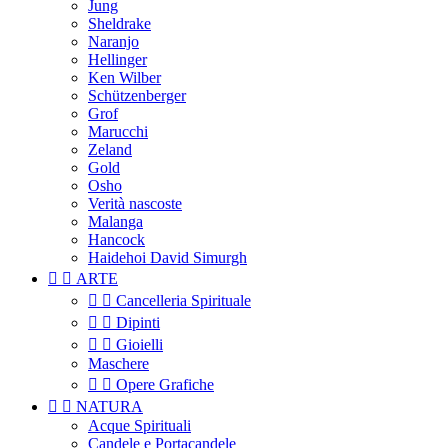
Jung
Sheldrake
Naranjo
Hellinger
Ken Wilber
Schützenberger
Grof
Marucchi
Zeland
Gold
Osho
Verità nascoste
Malanga
Hancock
Haidehoi David Simurgh


ARTE


Cancelleria Spirituale


Dipinti


Gioielli
Maschere


Opere Grafiche


NATURA
Acque Spirituali
Candele e Portacandele