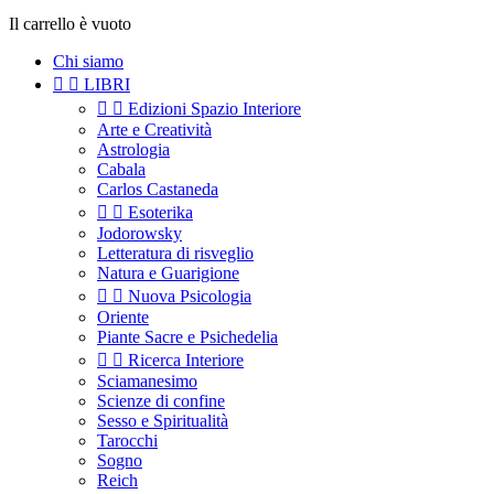
Il carrello è vuoto
Chi siamo


LIBRI


Edizioni Spazio Interiore
Arte e Creatività
Astrologia
Cabala
Carlos Castaneda


Esoterika
Jodorowsky
Letteratura di risveglio
Natura e Guarigione


Nuova Psicologia
Oriente
Piante Sacre e Psichedelia


Ricerca Interiore
Sciamanesimo
Scienze di confine
Sesso e Spiritualità
Tarocchi
Sogno
Reich