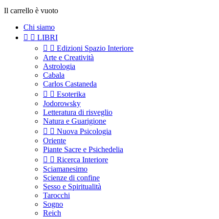
Il carrello è vuoto
Chi siamo


LIBRI


Edizioni Spazio Interiore
Arte e Creatività
Astrologia
Cabala
Carlos Castaneda


Esoterika
Jodorowsky
Letteratura di risveglio
Natura e Guarigione


Nuova Psicologia
Oriente
Piante Sacre e Psichedelia


Ricerca Interiore
Sciamanesimo
Scienze di confine
Sesso e Spiritualità
Tarocchi
Sogno
Reich