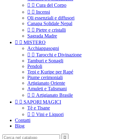


Cura del Corpo


Incensi
Oli essenziali e diffusori
Canapa Solidale Nepal


Pietre e cristalli
Sagrada Madre


MISTERO
Acchiappasogni


Tarocchi e Divinazione
Tamburi e Sonagli
Pendoli
Tepi e Kuripe per Rapé
Piume cerimoniali
Artigianato Oriente
Amuleti e Talismani


Artigianato Brasile


SAPORI MAGICI
Tè e Tisane


Vini e Liquori
Contatti
Blog
