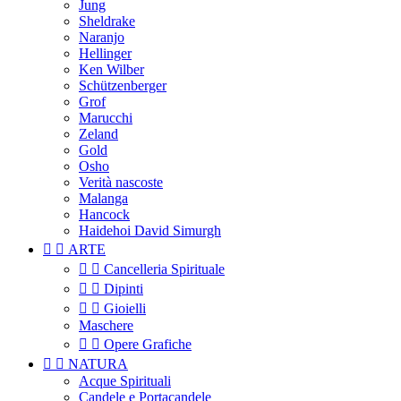
Jung
Sheldrake
Naranjo
Hellinger
Ken Wilber
Schützenberger
Grof
Marucchi
Zeland
Gold
Osho
Verità nascoste
Malanga
Hancock
Haidehoi David Simurgh


ARTE


Cancelleria Spirituale


Dipinti


Gioielli
Maschere


Opere Grafiche


NATURA
Acque Spirituali
Candele e Portacandele