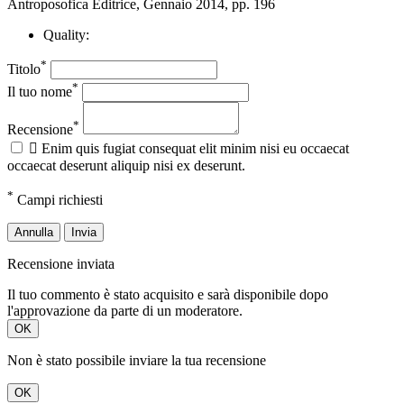
Antroposofica Editrice, Gennaio 2014, pp. 196
Quality:
*
Titolo
*
Il tuo nome
*
Recensione

Enim quis fugiat consequat elit minim nisi eu occaecat
occaecat deserunt aliquip nisi ex deserunt.
*
Campi richiesti
Annulla
Invia
Recensione inviata
Il tuo commento è stato acquisito e sarà disponibile dopo
l'approvazione da parte di un moderatore.
OK
Non è stato possibile inviare la tua recensione
OK