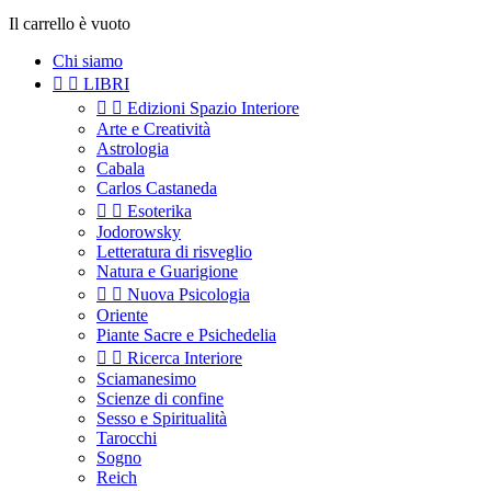
Il carrello è vuoto
Chi siamo


LIBRI


Edizioni Spazio Interiore
Arte e Creatività
Astrologia
Cabala
Carlos Castaneda


Esoterika
Jodorowsky
Letteratura di risveglio
Natura e Guarigione


Nuova Psicologia
Oriente
Piante Sacre e Psichedelia


Ricerca Interiore
Sciamanesimo
Scienze di confine
Sesso e Spiritualità
Tarocchi
Sogno
Reich