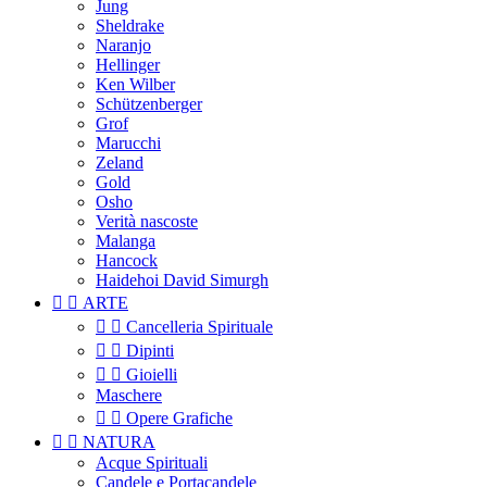
Jung
Sheldrake
Naranjo
Hellinger
Ken Wilber
Schützenberger
Grof
Marucchi
Zeland
Gold
Osho
Verità nascoste
Malanga
Hancock
Haidehoi David Simurgh


ARTE


Cancelleria Spirituale


Dipinti


Gioielli
Maschere


Opere Grafiche


NATURA
Acque Spirituali
Candele e Portacandele