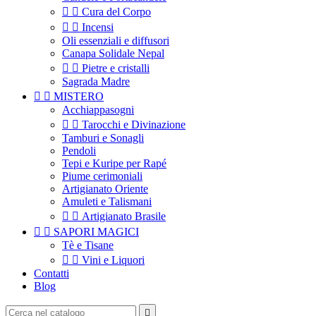


Cura del Corpo


Incensi
Oli essenziali e diffusori
Canapa Solidale Nepal


Pietre e cristalli
Sagrada Madre


MISTERO
Acchiappasogni


Tarocchi e Divinazione
Tamburi e Sonagli
Pendoli
Tepi e Kuripe per Rapé
Piume cerimoniali
Artigianato Oriente
Amuleti e Talismani


Artigianato Brasile


SAPORI MAGICI
Tè e Tisane


Vini e Liquori
Contatti
Blog
