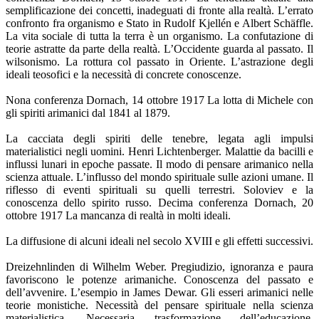
semplificazione dei concetti, inadeguati di fronte alla realtà. L’errato
confronto fra organismo e Stato in Rudolf Kjellén e Albert Schäffle.
La vita sociale di tutta la terra è un organismo. La confutazione di
teorie astratte da parte della realtà. L’Occidente guarda al passato. Il
wilsonismo. La rottura col passato in Oriente. L’astrazione degli
ideali teosofici e la necessità di concrete conoscenze.
Nona conferenza Dornach, 14 ottobre 1917 La lotta di Michele con
gli spiriti arimanici dal 1841 al 1879.
La cacciata degli spiriti delle tenebre, legata agli impulsi
materialistici negli uomini. Henri Lichtenberger. Malattie da bacilli e
influssi lunari in epoche passate. Il modo di pensare arimanico nella
scienza attuale. L’influsso del mondo spirituale sulle azioni umane. Il
riflesso di eventi spirituali su quelli terrestri. Soloviev e la
conoscenza dello spirito russo. Decima conferenza Dornach, 20
ottobre 1917 La mancanza di realtà in molti ideali.
La diffusione di alcuni ideali nel secolo XVIII e gli effetti successivi.
Dreizehnlinden di Wilhelm Weber. Pregiudizio, ignoranza e paura
favoriscono le potenze arimaniche. Conoscenza del passato e
dell’avvenire. L’esempio in James Dewar. Gli esseri arimanici nelle
teorie monistiche. Necessità del pensare spirituale nella scienza
materialistica. Necessaria trasformazione dell’educazione.