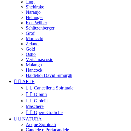
Jung
Sheldrake
Naranjo
Hellinger
Ken Wilber
Schützenberger
Grof
Marucchi
Zeland
Gold
Osho
Verità nascoste
Malanga
Hancock
Haidehoi David Simurgh


ARTE


Cancelleria Spirituale


Dipinti


Gioielli
Maschere


Opere Grafiche


NATURA
Acque Spirituali
Candele e Portacandele