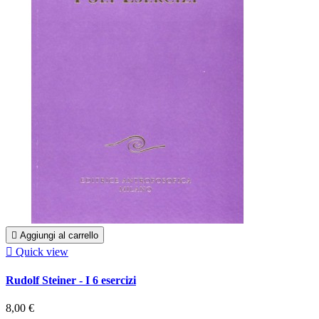

Aggiungi al carrello

Quick view
Rudolf Steiner - I 6 esercizi
8,00 €