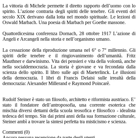
La vittoria di Michele permette il diretto rapporto dell’uomo con lo
spirito. L’azione contraria degli spiriti delle tenebre. Gli eventi del
secolo XIX derivano dalla lotta nel mondo spirituale. Le lezioni di
Oswald Marbach. Una poesia di Marbach per Goethe massone.
Quattordicesima conferenza Dornach, 28 ottobre 1917 L’azione di
Angeli e Arcangeli nella storia e nell’organismo umano.
La cessazione della riproduzione umana nel 6° o 7° millennio. Gli
spiriti delle tenebre e il ringiovanimento dell’umanità. Fritz
Mauthner e darwinismo. Vita dei pensieri e vita della volontà, anche
nella socialdemocrazia. La storia è giovane e va fecondata dalla
scienza dello spirito. Il libro sulle api di Maeterlinck. Le illusioni
della democrazia. I libri di Francis Delaisi sulle irrealtà della
democrazia: Alexander Millerand e Raymond Poincarè.
Rudolf Steiner è stato un filosofo, architetto e riformista austriaco. E’
stato il fondatore dell’antroposofia, una corrente esoterica che
mischia diversi dettami della scuola teosofica e filosofico - idealista
tedesca del tempo. Sin dai primi anni della sua formazione culturale,
Steiner ambì a trovare la sintesi perfetta tra misticismo e scienza.
Commenti (0)
Ancora nessuna recensione da parte degli utenti.