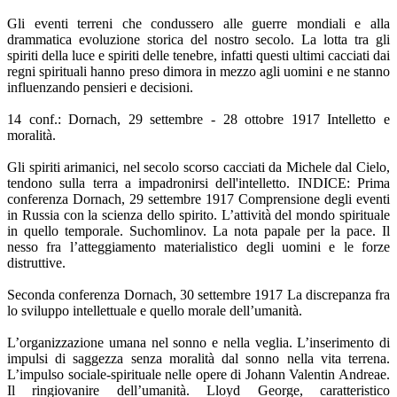
Gli eventi terreni che condussero alle guerre mondiali e alla
drammatica evoluzione storica del nostro secolo. La lotta tra gli
spiriti della luce e spiriti delle tenebre, infatti questi ultimi cacciati dai
regni spirituali hanno preso dimora in mezzo agli uomini e ne stanno
influenzando pensieri e decisioni.
14 conf.: Dornach, 29 settembre - 28 ottobre 1917 Intelletto e
moralità.
Gli spiriti arimanici, nel secolo scorso cacciati da Michele dal Cielo,
tendono sulla terra a impadronirsi dell'intelletto. INDICE: Prima
conferenza Dornach, 29 settembre 1917 Comprensione degli eventi
in Russia con la scienza dello spirito. L’attività del mondo spirituale
in quello temporale. Suchomlinov. La nota papale per la pace. Il
nesso fra l’atteggiamento materialistico degli uomini e le forze
distruttive.
Seconda conferenza Dornach, 30 settembre 1917 La discrepanza fra
lo sviluppo intellettuale e quello morale dell’umanità.
L’organizzazione umana nel sonno e nella veglia. L’inserimento di
impulsi di saggezza senza moralità dal sonno nella vita terrena.
L’impulso sociale-spirituale nelle opere di Johann Valentin Andreae.
Il ringiovanire dell’umanità. Lloyd George, caratteristico