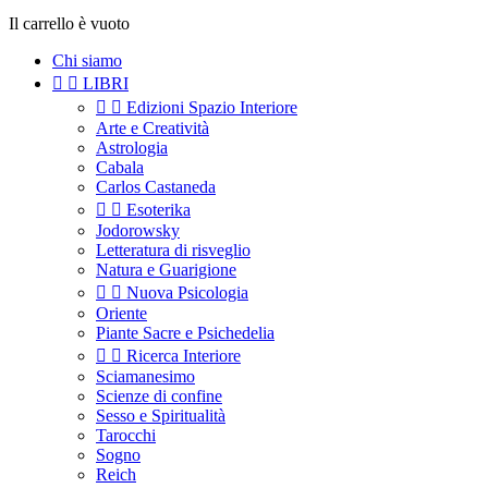
Il carrello è vuoto
Chi siamo


LIBRI


Edizioni Spazio Interiore
Arte e Creatività
Astrologia
Cabala
Carlos Castaneda


Esoterika
Jodorowsky
Letteratura di risveglio
Natura e Guarigione


Nuova Psicologia
Oriente
Piante Sacre e Psichedelia


Ricerca Interiore
Sciamanesimo
Scienze di confine
Sesso e Spiritualità
Tarocchi
Sogno
Reich