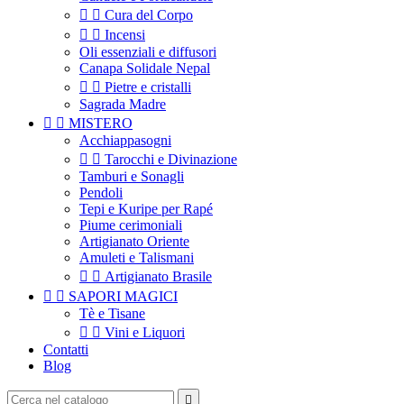


Cura del Corpo


Incensi
Oli essenziali e diffusori
Canapa Solidale Nepal


Pietre e cristalli
Sagrada Madre


MISTERO
Acchiappasogni


Tarocchi e Divinazione
Tamburi e Sonagli
Pendoli
Tepi e Kuripe per Rapé
Piume cerimoniali
Artigianato Oriente
Amuleti e Talismani


Artigianato Brasile


SAPORI MAGICI
Tè e Tisane


Vini e Liquori
Contatti
Blog
