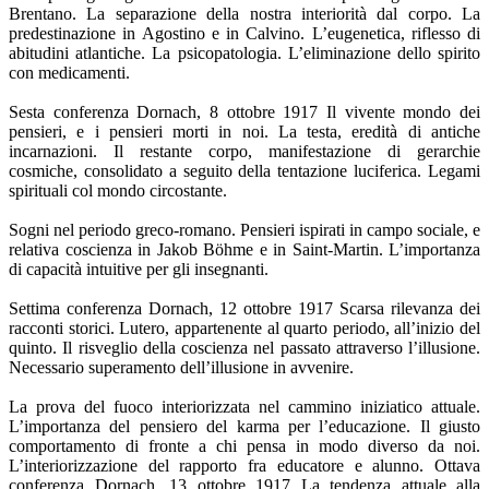
Brentano. La separazione della nostra interiorità dal corpo. La
predestinazione in Agostino e in Calvino. L’eugenetica, riflesso di
abitudini atlantiche. La psicopatologia. L’eliminazione dello spirito
con medicamenti.
Sesta conferenza Dornach, 8 ottobre 1917 Il vivente mondo dei
pensieri, e i pensieri morti in noi. La testa, eredità di antiche
incarnazioni. Il restante corpo, manifestazione di gerarchie
cosmiche, consolidato a seguito della tentazione luciferica. Legami
spirituali col mondo circostante.
Sogni nel periodo greco-romano. Pensieri ispirati in campo sociale, e
relativa coscienza in Jakob Böhme e in Saint-Martin. L’importanza
di capacità intuitive per gli insegnanti.
Settima conferenza Dornach, 12 ottobre 1917 Scarsa rilevanza dei
racconti storici. Lutero, appartenente al quarto periodo, all’inizio del
quinto. Il risveglio della coscienza nel passato attraverso l’illusione.
Necessario superamento dell’illusione in avvenire.
La prova del fuoco interiorizzata nel cammino iniziatico attuale.
L’importanza del pensiero del karma per l’educazione. Il giusto
comportamento di fronte a chi pensa in modo diverso da noi.
L’interiorizzazione del rapporto fra educatore e alunno. Ottava
conferenza Dornach, 13 ottobre 1917 La tendenza attuale alla