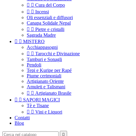


Cura del Corpo


Incensi
Oli essenziali e diffusori
Canapa Solidale Nepal


Pietre e cristalli
Sagrada Madre


MISTERO
Acchiappasogni


Tarocchi e Divinazione
Tamburi e Sonagli
Pendoli
Tepi e Kuripe per Rapé
Piume cerimoniali
Artigianato Oriente
Amuleti e Talismani


Artigianato Brasile


SAPORI MAGICI
Tè e Tisane


Vini e Liquori
Contatti
Blog
