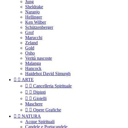
Jung
Sheldrake
Naranjo
Hellinger
Ken Wilber
Schützenberger
Grof
Marucchi
Zeland
Gold
Osho
Verità nascoste
Malanga
Hancock
Haidehoi David Simurgh


ARTE


Cancelleria Spirituale


Dipinti


Gioielli
Maschere


Opere Grafiche


NATURA
Acque Spirituali
Candele e Portacandele