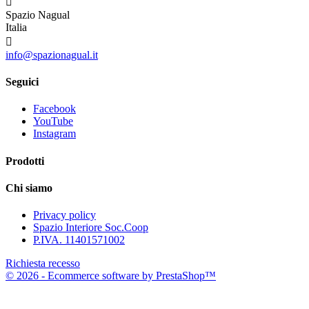

Spazio Nagual
Italia

info@spazionagual.it
Seguici
Facebook
YouTube
Instagram
Prodotti
Chi siamo
Privacy policy
Spazio Interiore Soc.Coop
P.IVA. 11401571002
Richiesta recesso
© 2026 - Ecommerce software by PrestaShop™