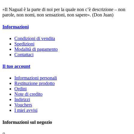
«Il Nagual è la parte di noi per la quale non c’è descrizione – non
parole, non nomi, non sensazioni, non sapere». (Don Juan)
Informazioni
Condizioni di vendita
Spedizioni
Modalità di pagamento
Contattaci
Il tuo account
Informazioni personali
Restituzione prodotto
Ordini
Note di credito
Indirizzi
Vouchers
I miei avvisi
Informazioni sul negozio