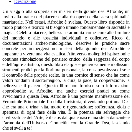
Descrizione
Un viaggio alla scoperta dei misteri della grande dea Afrodite; un
invito alla pratica del piacere e alla riscoperta della sacra spiritualità
matriarcale. Nell’estasi, Afrodite è svelata. Questo libro risponde in
modo pratico e teorico al bisogno umano fondamentale di sacralità e
magia. Celebra piacere, bellezza e armonia come cure alle brutture
del mondo e alle tossicità individuali e collettive. Ricco di
documentazioni archeo-mitologiche, descrive le pratiche sacre
concrete per immergersi nei misteri della grande dea Afrodite e
imparare a vivere una vita estatica. Attraverso molteplici ispirazioni e
continua stimolazione del pensiero critico, della saggezza del corpo
e dell’agire artistico, questo libro elargisce generosamente moltissimi
strumenti pratici per la fioritura personale, la consapevolezza di sé e
il controllo delle proprie scelte, in una cornice di senso che ha come
valori fondanti il sacro/magico, la cura, la pace, la cooperazione, la
bellezza e il piacere. Questo libro non fornisce solo informazioni
approfondite su Afrodite, ma anche esercizi pratici su come
avvicinarti a questa Dea. Afrodite è una potente manifestazione del
Femminile Primordiale fin dalla Preistoria, diventando poi una Dea
che era una e trina; vita, morte e rigenerazione; sofferenza, gioia e
speranza di ogni fase della vita. È la potenza sia selvaggia che
civilizzatrice dell’Arte; è il caos dal quale nasce una stella danzante e
l’armonia dell'Universo. Connettiti con la Grande Dea, lasciando
che si sveli a te!