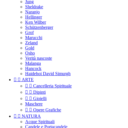
Jung
Sheldrake
Naranjo
Hellinger
Ken Wilber
Schützenberger
Grof
Marucchi
Zeland
Gold
Osho
Verità nascoste
Malanga
Hancock
Haidehoi David Simurgh


ARTE


Cancelleria Spirituale


Dipinti


Gioielli
Maschere


Opere Grafiche


NATURA
Acque Spirituali
Candele e Portacandele