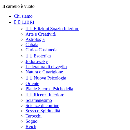
Il carrello è vuoto
Chi siamo


LIBRI


Edizioni Spazio Interiore
Arte e Creatività
Astrologia
Cabala
Carlos Castaneda


Esoterika
Jodorowsky
Letteratura di risveglio
Natura e Guarigione


Nuova Psicologia
Oriente
Piante Sacre e Psichedelia


Ricerca Interiore
Sciamanesimo
Scienze di confine
Sesso e Spiritualità
Tarocchi
Sogno
Reich