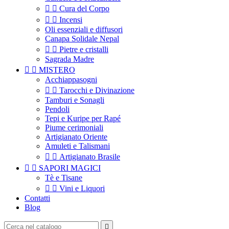


Cura del Corpo


Incensi
Oli essenziali e diffusori
Canapa Solidale Nepal


Pietre e cristalli
Sagrada Madre


MISTERO
Acchiappasogni


Tarocchi e Divinazione
Tamburi e Sonagli
Pendoli
Tepi e Kuripe per Rapé
Piume cerimoniali
Artigianato Oriente
Amuleti e Talismani


Artigianato Brasile


SAPORI MAGICI
Tè e Tisane


Vini e Liquori
Contatti
Blog
