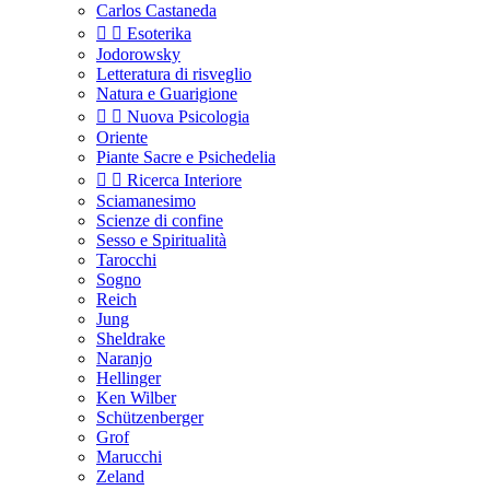
Carlos Castaneda


Esoterika
Jodorowsky
Letteratura di risveglio
Natura e Guarigione


Nuova Psicologia
Oriente
Piante Sacre e Psichedelia


Ricerca Interiore
Sciamanesimo
Scienze di confine
Sesso e Spiritualità
Tarocchi
Sogno
Reich
Jung
Sheldrake
Naranjo
Hellinger
Ken Wilber
Schützenberger
Grof
Marucchi
Zeland