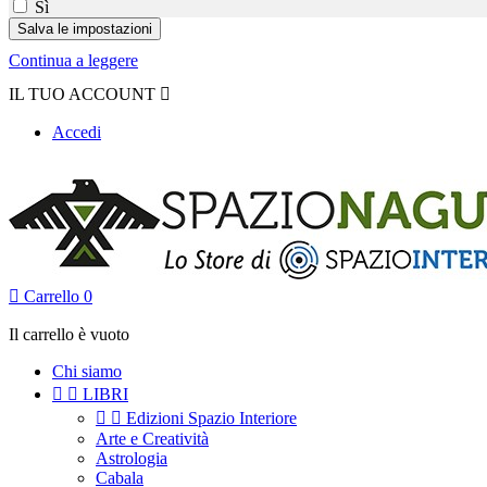
Sì
Continua a leggere
IL TUO ACCOUNT

Accedi

Carrello
0
Il carrello è vuoto
Chi siamo


LIBRI


Edizioni Spazio Interiore
Arte e Creatività
Astrologia
Cabala