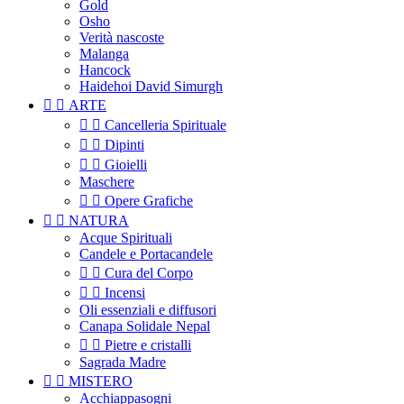
Gold
Osho
Verità nascoste
Malanga
Hancock
Haidehoi David Simurgh


ARTE


Cancelleria Spirituale


Dipinti


Gioielli
Maschere


Opere Grafiche


NATURA
Acque Spirituali
Candele e Portacandele


Cura del Corpo


Incensi
Oli essenziali e diffusori
Canapa Solidale Nepal


Pietre e cristalli
Sagrada Madre


MISTERO
Acchiappasogni