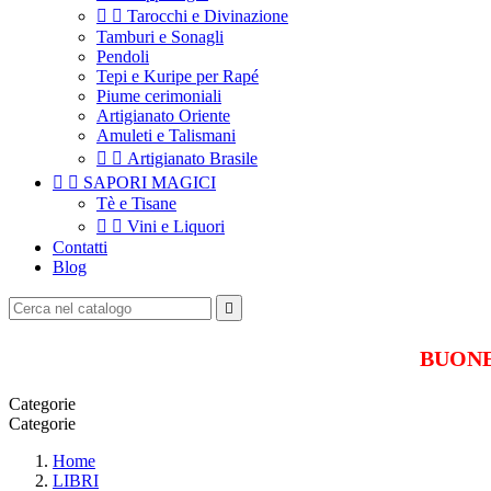


Tarocchi e Divinazione
Tamburi e Sonagli
Pendoli
Tepi e Kuripe per Rapé
Piume cerimoniali
Artigianato Oriente
Amuleti e Talismani


Artigianato Brasile


SAPORI MAGICI
Tè e Tisane


Vini e Liquori
Contatti
Blog

BUONE 
Categorie
Categorie
Home
LIBRI