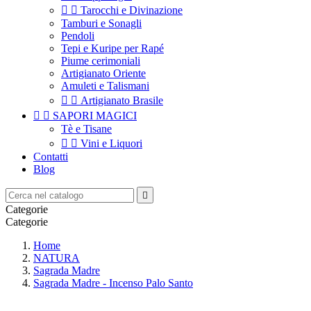


Tarocchi e Divinazione
Tamburi e Sonagli
Pendoli
Tepi e Kuripe per Rapé
Piume cerimoniali
Artigianato Oriente
Amuleti e Talismani


Artigianato Brasile


SAPORI MAGICI
Tè e Tisane


Vini e Liquori
Contatti
Blog

Categorie
Categorie
Home
NATURA
Sagrada Madre
Sagrada Madre - Incenso Palo Santo