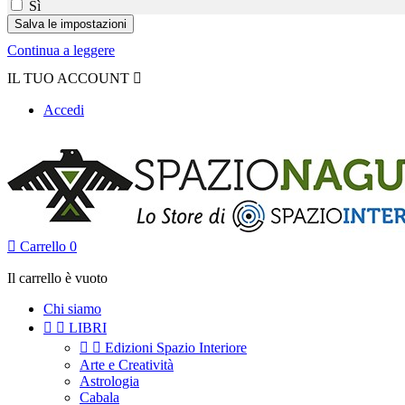
Sì
Continua a leggere
IL TUO ACCOUNT

Accedi

Carrello
0
Il carrello è vuoto
Chi siamo


LIBRI


Edizioni Spazio Interiore
Arte e Creatività
Astrologia
Cabala