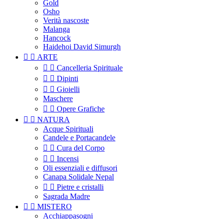
Gold
Osho
Verità nascoste
Malanga
Hancock
Haidehoi David Simurgh


ARTE


Cancelleria Spirituale


Dipinti


Gioielli
Maschere


Opere Grafiche


NATURA
Acque Spirituali
Candele e Portacandele


Cura del Corpo


Incensi
Oli essenziali e diffusori
Canapa Solidale Nepal


Pietre e cristalli
Sagrada Madre


MISTERO
Acchiappasogni