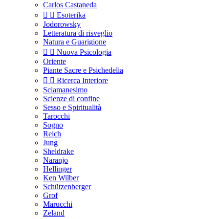
Carlos Castaneda


Esoterika
Jodorowsky
Letteratura di risveglio
Natura e Guarigione


Nuova Psicologia
Oriente
Piante Sacre e Psichedelia


Ricerca Interiore
Sciamanesimo
Scienze di confine
Sesso e Spiritualità
Tarocchi
Sogno
Reich
Jung
Sheldrake
Naranjo
Hellinger
Ken Wilber
Schützenberger
Grof
Marucchi
Zeland