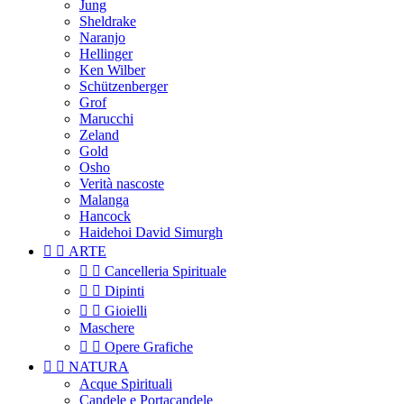
Jung
Sheldrake
Naranjo
Hellinger
Ken Wilber
Schützenberger
Grof
Marucchi
Zeland
Gold
Osho
Verità nascoste
Malanga
Hancock
Haidehoi David Simurgh


ARTE


Cancelleria Spirituale


Dipinti


Gioielli
Maschere


Opere Grafiche


NATURA
Acque Spirituali
Candele e Portacandele