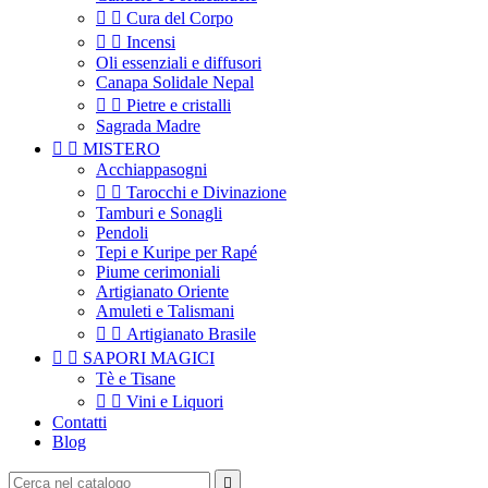


Cura del Corpo


Incensi
Oli essenziali e diffusori
Canapa Solidale Nepal


Pietre e cristalli
Sagrada Madre


MISTERO
Acchiappasogni


Tarocchi e Divinazione
Tamburi e Sonagli
Pendoli
Tepi e Kuripe per Rapé
Piume cerimoniali
Artigianato Oriente
Amuleti e Talismani


Artigianato Brasile


SAPORI MAGICI
Tè e Tisane


Vini e Liquori
Contatti
Blog
