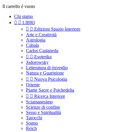
Il carrello è vuoto
Chi siamo


LIBRI


Edizioni Spazio Interiore
Arte e Creatività
Astrologia
Cabala
Carlos Castaneda


Esoterika
Jodorowsky
Letteratura di risveglio
Natura e Guarigione


Nuova Psicologia
Oriente
Piante Sacre e Psichedelia


Ricerca Interiore
Sciamanesimo
Scienze di confine
Sesso e Spiritualità
Tarocchi
Sogno
Reich