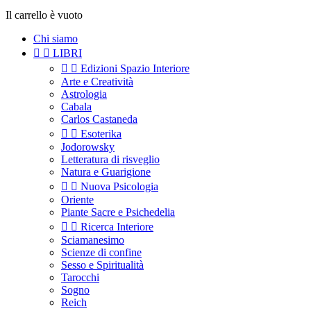
Il carrello è vuoto
Chi siamo


LIBRI


Edizioni Spazio Interiore
Arte e Creatività
Astrologia
Cabala
Carlos Castaneda


Esoterika
Jodorowsky
Letteratura di risveglio
Natura e Guarigione


Nuova Psicologia
Oriente
Piante Sacre e Psichedelia


Ricerca Interiore
Sciamanesimo
Scienze di confine
Sesso e Spiritualità
Tarocchi
Sogno
Reich