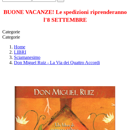
BUONE VACANZE! Le spedizioni riprenderanno
l'8 SETTEMBRE
Categorie
Categorie
Home
LIBRI
Sciamanesimo
Don Miguel Ruiz - La Via dei Quattro Accordi