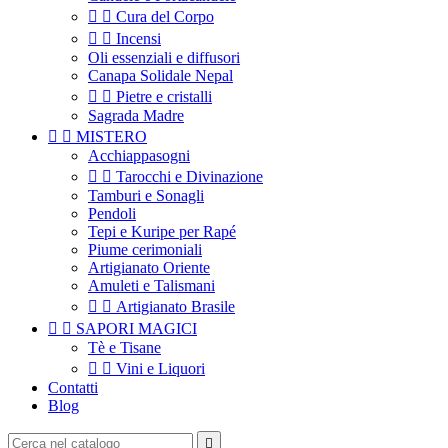


Cura del Corpo


Incensi
Oli essenziali e diffusori
Canapa Solidale Nepal


Pietre e cristalli
Sagrada Madre


MISTERO
Acchiappasogni


Tarocchi e Divinazione
Tamburi e Sonagli
Pendoli
Tepi e Kuripe per Rapé
Piume cerimoniali
Artigianato Oriente
Amuleti e Talismani


Artigianato Brasile


SAPORI MAGICI
Tè e Tisane


Vini e Liquori
Contatti
Blog
