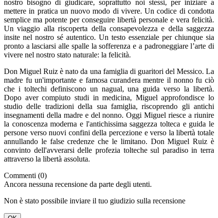
nostro bisogno di giudicare, soprattutto noi stessi, per iniziare a
mettere in pratica un nuovo modo di vivere. Un codice di condotta
semplice ma potente per conseguire libertà personale e vera felicità.
Un viaggio alla riscoperta della consapevolezza e della saggezza
insite nel nostro sé autentico. Un testo essenziale per chiunque sia
pronto a lasciarsi alle spalle la sofferenza e a padroneggiare l’arte di
vivere nel nostro stato naturale: la felicità.
Don Miguel Ruiz è nato da una famiglia di guaritori del Messico. La
madre fu un'importante e famosa curandera mentre il nonno fu ciò
che i toltechi definiscono un nagual, una guida verso la libertà.
Dopo aver compiuto studi in medicina, Miguel approfondisce lo
studio delle tradizioni della sua famiglia, riscoprendo gli antichi
insegnamenti della madre e del nonno. Oggi Miguel riesce a riunire
la conoscenza moderna e l'antichissima saggezza tolteca e guida le
persone verso nuovi confini della percezione e verso la libertà totale
annullando le false credenze che le limitano. Don Miguel Ruiz è
convinto dell'avverarsi delle profezia tolteche sul paradiso in terra
attraverso la libertà assoluta.
Commenti (0)
Ancora nessuna recensione da parte degli utenti.
Non è stato possibile inviare il tuo giudizio sulla recensione