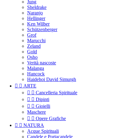
Jung
Sheldrake
Naranjo
Hellinger
Ken Wilber
Schützenberger
Grof
Marucchi
Zeland
Gold
Osho
Verità nascoste
Malanga
Hancock
Haidehoi David Simurgh


ARTE


Cancelleria Spirituale


Dipinti


Gioielli
Maschere


Opere Grafiche


NATURA
Acque Spirituali
Candele e Portacandele