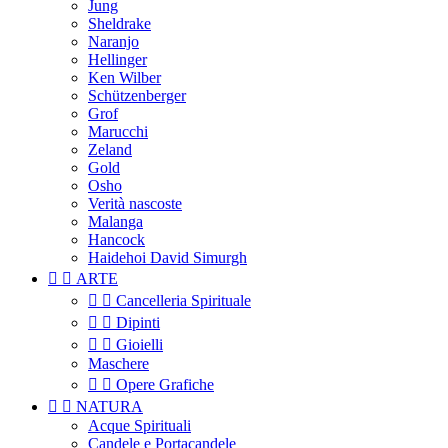
Jung
Sheldrake
Naranjo
Hellinger
Ken Wilber
Schützenberger
Grof
Marucchi
Zeland
Gold
Osho
Verità nascoste
Malanga
Hancock
Haidehoi David Simurgh


ARTE


Cancelleria Spirituale


Dipinti


Gioielli
Maschere


Opere Grafiche


NATURA
Acque Spirituali
Candele e Portacandele