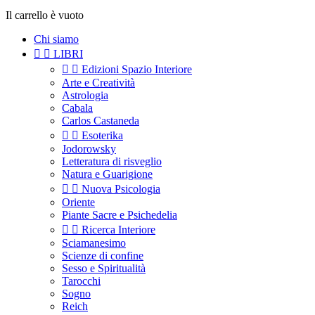
Il carrello è vuoto
Chi siamo


LIBRI


Edizioni Spazio Interiore
Arte e Creatività
Astrologia
Cabala
Carlos Castaneda


Esoterika
Jodorowsky
Letteratura di risveglio
Natura e Guarigione


Nuova Psicologia
Oriente
Piante Sacre e Psichedelia


Ricerca Interiore
Sciamanesimo
Scienze di confine
Sesso e Spiritualità
Tarocchi
Sogno
Reich