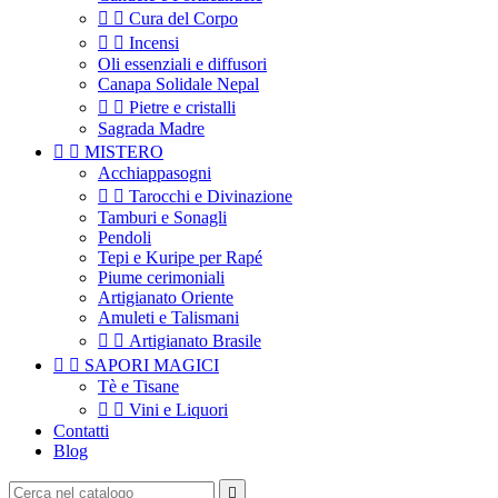


Cura del Corpo


Incensi
Oli essenziali e diffusori
Canapa Solidale Nepal


Pietre e cristalli
Sagrada Madre


MISTERO
Acchiappasogni


Tarocchi e Divinazione
Tamburi e Sonagli
Pendoli
Tepi e Kuripe per Rapé
Piume cerimoniali
Artigianato Oriente
Amuleti e Talismani


Artigianato Brasile


SAPORI MAGICI
Tè e Tisane


Vini e Liquori
Contatti
Blog
