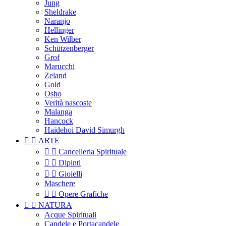
Jung
Sheldrake
Naranjo
Hellinger
Ken Wilber
Schützenberger
Grof
Marucchi
Zeland
Gold
Osho
Verità nascoste
Malanga
Hancock
Haidehoi David Simurgh


ARTE


Cancelleria Spirituale


Dipinti


Gioielli
Maschere


Opere Grafiche


NATURA
Acque Spirituali
Candele e Portacandele