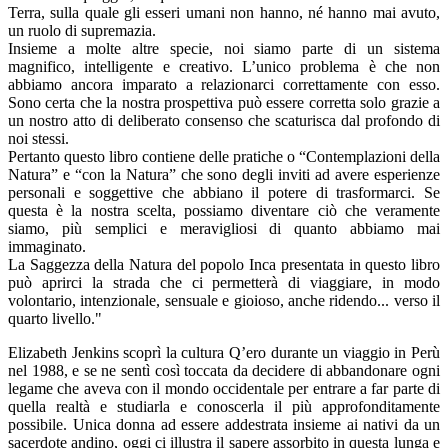
Terra, sulla quale gli esseri umani non hanno, né hanno mai avuto,
un ruolo di supremazia.
Insieme a molte altre specie, noi siamo parte di un sistema
magnifico, intelligente e creativo. L’unico problema è che non
abbiamo ancora imparato a relazionarci correttamente con esso.
Sono certa che la nostra prospettiva può essere corretta solo grazie a
un nostro atto di deliberato consenso che scaturisca dal profondo di
noi stessi.
Pertanto questo libro contiene delle pratiche o “Contemplazioni della
Natura” e “con la Natura” che sono degli inviti ad avere esperienze
personali e soggettive che abbiano il potere di trasformarci. Se
questa è la nostra scelta, possiamo diventare ciò che veramente
siamo, più semplici e meravigliosi di quanto abbiamo mai
immaginato.
La Saggezza della Natura del popolo Inca presentata in questo libro
può aprirci la strada che ci permetterà di viaggiare, in modo
volontario, intenzionale, sensuale e gioioso, anche ridendo... verso il
quarto livello."
Elizabeth Jenkins scoprì la cultura Q’ero durante un viaggio in Perù
nel 1988, e se ne sentì così toccata da decidere di abbandonare ogni
legame che aveva con il mondo occidentale per entrare a far parte di
quella realtà e studiarla e conoscerla il più approfonditamente
possibile. Unica donna ad essere addestrata insieme ai nativi da un
sacerdote andino, oggi ci illustra il sapere assorbito in questa lunga e