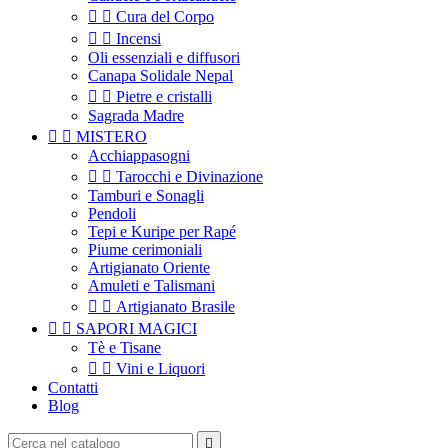


Cura del Corpo


Incensi
Oli essenziali e diffusori
Canapa Solidale Nepal


Pietre e cristalli
Sagrada Madre


MISTERO
Acchiappasogni


Tarocchi e Divinazione
Tamburi e Sonagli
Pendoli
Tepi e Kuripe per Rapé
Piume cerimoniali
Artigianato Oriente
Amuleti e Talismani


Artigianato Brasile


SAPORI MAGICI
Tè e Tisane


Vini e Liquori
Contatti
Blog
