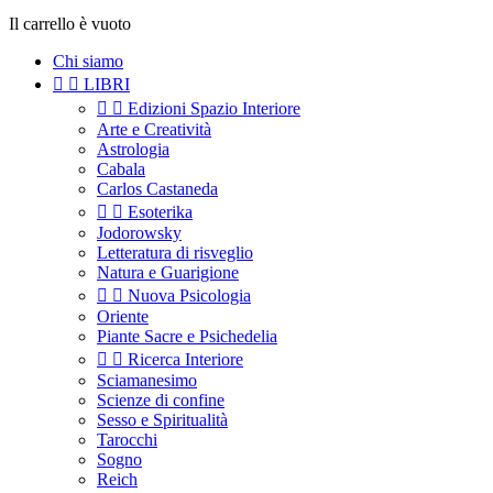
Il carrello è vuoto
Chi siamo


LIBRI


Edizioni Spazio Interiore
Arte e Creatività
Astrologia
Cabala
Carlos Castaneda


Esoterika
Jodorowsky
Letteratura di risveglio
Natura e Guarigione


Nuova Psicologia
Oriente
Piante Sacre e Psichedelia


Ricerca Interiore
Sciamanesimo
Scienze di confine
Sesso e Spiritualità
Tarocchi
Sogno
Reich