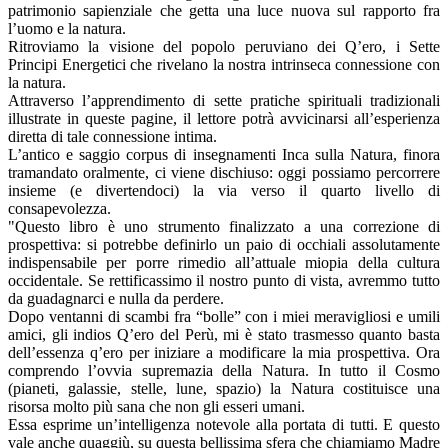
patrimonio sapienziale che getta una luce nuova sul rapporto fra
l’uomo e la natura.
Ritroviamo la visione del popolo peruviano dei Q’ero, i Sette
Principi Energetici che rivelano la nostra intrinseca connessione con
la natura.
Attraverso l’apprendimento di sette pratiche spirituali tradizionali
illustrate in queste pagine, il lettore potrà avvicinarsi all’esperienza
diretta di tale connessione intima.
L’antico e saggio corpus di insegnamenti Inca sulla Natura, finora
tramandato oralmente, ci viene dischiuso: oggi possiamo percorrere
insieme (e divertendoci) la via verso il quarto livello di
consapevolezza.
"Questo libro è uno strumento finalizzato a una correzione di
prospettiva: si potrebbe definirlo un paio di occhiali assolutamente
indispensabile per porre rimedio all’attuale miopia della cultura
occidentale. Se rettificassimo il nostro punto di vista, avremmo tutto
da guadagnarci e nulla da perdere.
Dopo ventanni di scambi fra “bolle” con i miei meravigliosi e umili
amici, gli indios Q’ero del Perù, mi è stato trasmesso quanto basta
dell’essenza q’ero per iniziare a modificare la mia prospettiva. Ora
comprendo l’ovvia supremazia della Natura. In tutto il Cosmo
(pianeti, galassie, stelle, lune, spazio) la Natura costituisce una
risorsa molto più sana che non gli esseri umani.
Essa esprime un’intelligenza notevole alla portata di tutti. E questo
vale anche quaggiù, su questa bellissima sfera che chiamiamo Madre