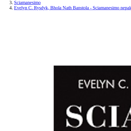
Sciamanesimo
Evelyn C. Rysdyk, Bhola Nath Banstola - Sciamanesimo nepal