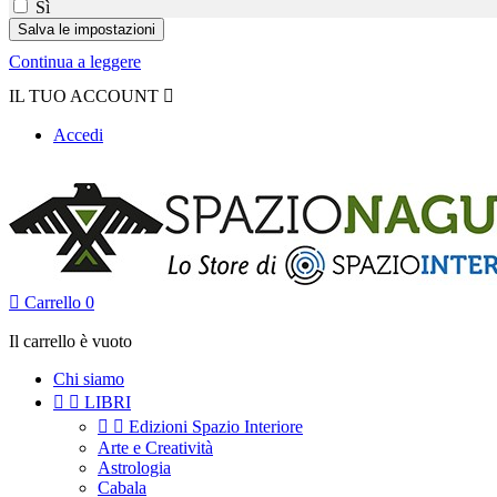
Sì
Continua a leggere
IL TUO ACCOUNT

Accedi

Carrello
0
Il carrello è vuoto
Chi siamo


LIBRI


Edizioni Spazio Interiore
Arte e Creatività
Astrologia
Cabala