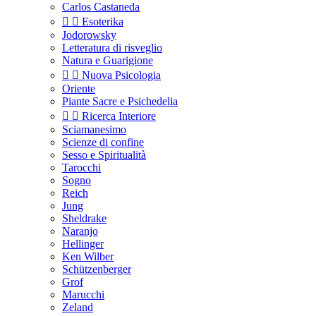
Carlos Castaneda


Esoterika
Jodorowsky
Letteratura di risveglio
Natura e Guarigione


Nuova Psicologia
Oriente
Piante Sacre e Psichedelia


Ricerca Interiore
Sciamanesimo
Scienze di confine
Sesso e Spiritualità
Tarocchi
Sogno
Reich
Jung
Sheldrake
Naranjo
Hellinger
Ken Wilber
Schützenberger
Grof
Marucchi
Zeland