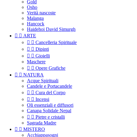
Gold
Osho
Verità nascoste
Malanga
Hancock
Haidehoi David Simurgh


ARTE


Cancelleria Spirituale


Dipinti


Gioielli
Maschere


Opere Grafiche


NATURA
Acque Spirituali
Candele e Portacandele


Cura del Corpo


Incensi
Oli essenziali e diffusori
Canapa Solidale Nepal


Pietre e cristalli
Sagrada Madre


MISTERO
Acchiappasogni