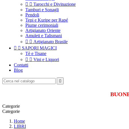


Tarocchi e Divinazione
Tamburi e Sonagli
Pendoli
Tepi e Kuripe per Rapé
Piume cerimoniali
Artigianato Oriente
Amuleti e Talismani


Artigianato Brasile


SAPORI MAGICI
Tè e Tisane


Vini e Liquori
Contatti
Blog

BUONE 
Categorie
Categorie
Home
LIBRI