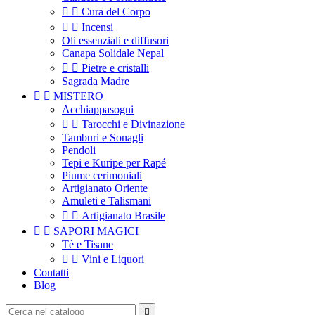


Cura del Corpo


Incensi
Oli essenziali e diffusori
Canapa Solidale Nepal


Pietre e cristalli
Sagrada Madre


MISTERO
Acchiappasogni


Tarocchi e Divinazione
Tamburi e Sonagli
Pendoli
Tepi e Kuripe per Rapé
Piume cerimoniali
Artigianato Oriente
Amuleti e Talismani


Artigianato Brasile


SAPORI MAGICI
Tè e Tisane


Vini e Liquori
Contatti
Blog
