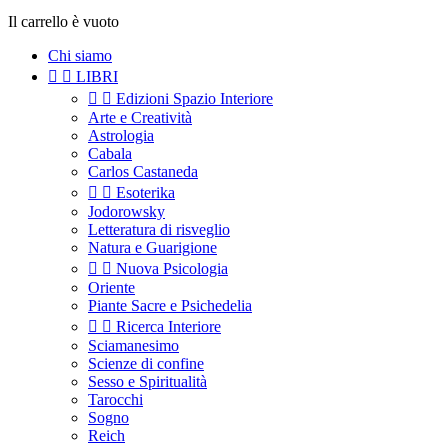
Il carrello è vuoto
Chi siamo


LIBRI


Edizioni Spazio Interiore
Arte e Creatività
Astrologia
Cabala
Carlos Castaneda


Esoterika
Jodorowsky
Letteratura di risveglio
Natura e Guarigione


Nuova Psicologia
Oriente
Piante Sacre e Psichedelia


Ricerca Interiore
Sciamanesimo
Scienze di confine
Sesso e Spiritualità
Tarocchi
Sogno
Reich