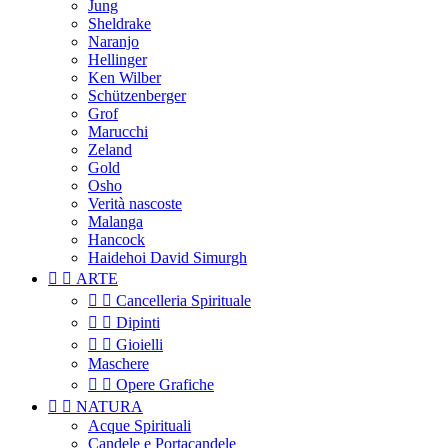
Jung
Sheldrake
Naranjo
Hellinger
Ken Wilber
Schützenberger
Grof
Marucchi
Zeland
Gold
Osho
Verità nascoste
Malanga
Hancock
Haidehoi David Simurgh


ARTE


Cancelleria Spirituale


Dipinti


Gioielli
Maschere


Opere Grafiche


NATURA
Acque Spirituali
Candele e Portacandele