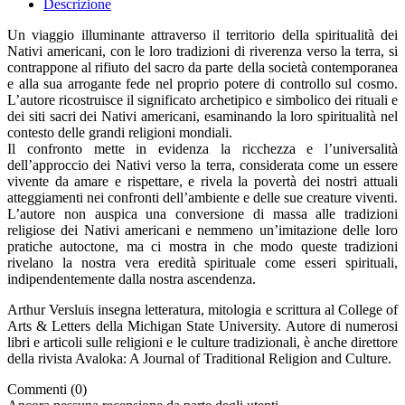
Descrizione
Un viaggio illuminante attraverso il territorio della spiritualità dei
Nativi americani, con le loro tradizioni di riverenza verso la terra, si
contrappone al rifiuto del sacro da parte della società contemporanea
e alla sua arrogante fede nel proprio potere di controllo sul cosmo.
L’autore ricostruisce il significato archetipico e simbolico dei rituali e
dei siti sacri dei Nativi americani, esaminando la loro spiritualità nel
contesto delle grandi religioni mondiali.
Il confronto mette in evidenza la ricchezza e l’universalità
dell’approccio dei Nativi verso la terra, considerata come un essere
vivente da amare e rispettare, e rivela la povertà dei nostri attuali
atteggiamenti nei confronti dell’ambiente e delle sue creature viventi.
L’autore non auspica una conversione di massa alle tradizioni
religiose dei Nativi americani e nemmeno un’imitazione delle loro
pratiche autoctone, ma ci mostra in che modo queste tradizioni
rivelano la nostra vera eredità spirituale come esseri spirituali,
indipendentemente dalla nostra ascendenza.
Arthur Versluis insegna letteratura, mitologia e scrittura al College of
Arts & Letters della Michigan State University. Autore di numerosi
libri e articoli sulle religioni e le culture tradizionali, è anche direttore
della rivista Avaloka: A Journal of Traditional Religion and Culture.
Commenti (0)