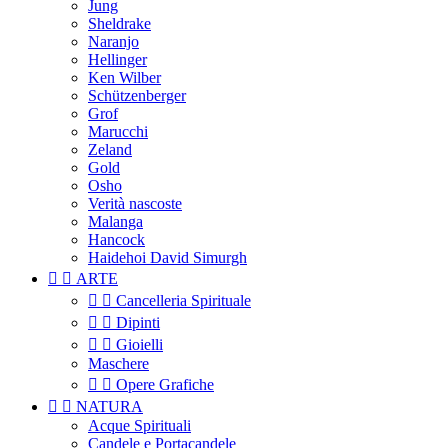
Jung
Sheldrake
Naranjo
Hellinger
Ken Wilber
Schützenberger
Grof
Marucchi
Zeland
Gold
Osho
Verità nascoste
Malanga
Hancock
Haidehoi David Simurgh


ARTE


Cancelleria Spirituale


Dipinti


Gioielli
Maschere


Opere Grafiche


NATURA
Acque Spirituali
Candele e Portacandele