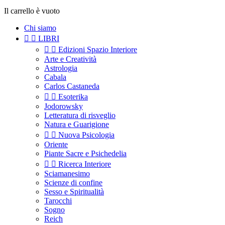
Il carrello è vuoto
Chi siamo


LIBRI


Edizioni Spazio Interiore
Arte e Creatività
Astrologia
Cabala
Carlos Castaneda


Esoterika
Jodorowsky
Letteratura di risveglio
Natura e Guarigione


Nuova Psicologia
Oriente
Piante Sacre e Psichedelia


Ricerca Interiore
Sciamanesimo
Scienze di confine
Sesso e Spiritualità
Tarocchi
Sogno
Reich