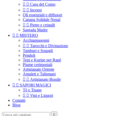


Cura del Corpo


Incensi
Oli essenziali e diffusori
Canapa Solidale Nepal


Pietre e cristalli
Sagrada Madre


MISTERO
Acchiappasogni


Tarocchi e Divinazione
Tamburi e Sonagli
Pendoli
Tepi e Kuripe per Rapé
Piume cerimoniali
Artigianato Oriente
Amuleti e Talismani


Artigianato Brasile


SAPORI MAGICI
Tè e Tisane


Vini e Liquori
Contatti
Blog
