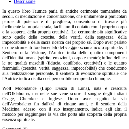
Descrizione
In questo libro l'autrice parla di antiche cerimonie tramandate da
secoli, di meditazione e concentrazione, che unitamente a particolari
parole di potenza e di preghiera, consentono di trovare più
facilmente la propria strada, facilitano il contatto con il proprio corpo
e la scoperta della propria creatività. Le cerimonie più significative
sono quelle della crescita, della verità, della saggezza, della
impeccabilità e della sacra ricerca del proprio sé. Dopo aver parlato
di due strumenti fondamentali del viaggio sciamanico o spirituale, il
Sentiero o la Visione, l'Autrice tratta delle quattro componenti
dell'identità umana (spirito, emozioni, corpo e mente); infine delinea
le tre qualità maschili (fiducia, equilibrio, creatività) e le quattro
femminili (crescita, verità, saggezza, impeccabilità) che conducono
alla realizzazione personale. Il sentiero di evoluzione spirituale che
l'Autrice indica risulta così percorribile sempre da chiunque.
Wolf Moondance (Lupo Danza di Luna), nata e cresciuta
nell'Oklahoma, ma nelle sue vene scorre il sangue degli indiani
Osage, Cherokee e inglese. Dopo aver seguito la via
dell'Arcobaleno fin dall'età di cinque anni, e il sentiero della
Medicina, adesso, con il suo insegnamento, indica agli altri il
metodo per raggiungere la via che porta alla scoperta della propria
essenza spirituale.