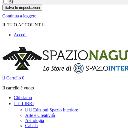
Sì
Continua a leggere
IL TUO ACCOUNT

Accedi

Carrello
0
Il carrello è vuoto
Chi siamo


LIBRI


Edizioni Spazio Interiore
Arte e Creatività
Astrologia
Cabala