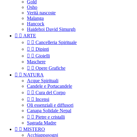
Gold
Osho
Verità nascoste
Malanga
Hancock
Haidehoi David Simurgh


ARTE


Cancelleria Spirituale


Dipinti


Gioielli
Maschere


Opere Grafiche


NATURA
Acque Spirituali
Candele e Portacandele


Cura del Corpo


Incensi
Oli essenziali e diffusori
Canapa Solidale Nepal


Pietre e cristalli
Sagrada Madre


MISTERO
Acchiappasogni