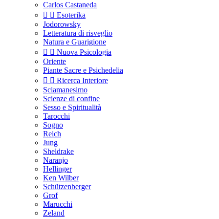
Carlos Castaneda


Esoterika
Jodorowsky
Letteratura di risveglio
Natura e Guarigione


Nuova Psicologia
Oriente
Piante Sacre e Psichedelia


Ricerca Interiore
Sciamanesimo
Scienze di confine
Sesso e Spiritualità
Tarocchi
Sogno
Reich
Jung
Sheldrake
Naranjo
Hellinger
Ken Wilber
Schützenberger
Grof
Marucchi
Zeland