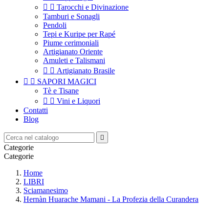


Tarocchi e Divinazione
Tamburi e Sonagli
Pendoli
Tepi e Kuripe per Rapé
Piume cerimoniali
Artigianato Oriente
Amuleti e Talismani


Artigianato Brasile


SAPORI MAGICI
Tè e Tisane


Vini e Liquori
Contatti
Blog

Categorie
Categorie
Home
LIBRI
Sciamanesimo
Hernàn Huarache Mamani - La Profezia della Curandera