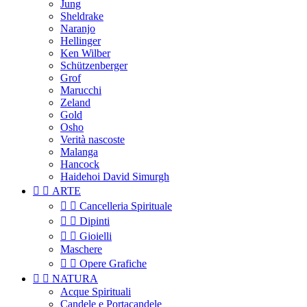
Jung
Sheldrake
Naranjo
Hellinger
Ken Wilber
Schützenberger
Grof
Marucchi
Zeland
Gold
Osho
Verità nascoste
Malanga
Hancock
Haidehoi David Simurgh


ARTE


Cancelleria Spirituale


Dipinti


Gioielli
Maschere


Opere Grafiche


NATURA
Acque Spirituali
Candele e Portacandele