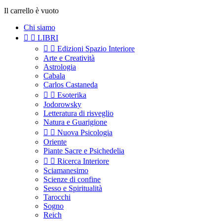
Il carrello è vuoto
Chi siamo


LIBRI


Edizioni Spazio Interiore
Arte e Creatività
Astrologia
Cabala
Carlos Castaneda


Esoterika
Jodorowsky
Letteratura di risveglio
Natura e Guarigione


Nuova Psicologia
Oriente
Piante Sacre e Psichedelia


Ricerca Interiore
Sciamanesimo
Scienze di confine
Sesso e Spiritualità
Tarocchi
Sogno
Reich