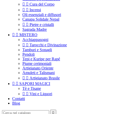


Cura del Corpo


Incensi
Oli essenziali e diffusori
Canapa Solidale Nepal


Pietre e cristalli
Sagrada Madre


MISTERO
Acchiappasogni


Tarocchi e Divinazione
Tamburi e Sonagli
Pendoli
Tepi e Kuripe per Rapé
Piume cerimoniali
Artigianato Oriente
Amuleti e Talismani


Artigianato Brasile


SAPORI MAGICI
Tè e Tisane


Vini e Liquori
Contatti
Blog
