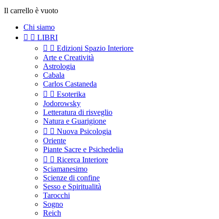
Il carrello è vuoto
Chi siamo


LIBRI


Edizioni Spazio Interiore
Arte e Creatività
Astrologia
Cabala
Carlos Castaneda


Esoterika
Jodorowsky
Letteratura di risveglio
Natura e Guarigione


Nuova Psicologia
Oriente
Piante Sacre e Psichedelia


Ricerca Interiore
Sciamanesimo
Scienze di confine
Sesso e Spiritualità
Tarocchi
Sogno
Reich