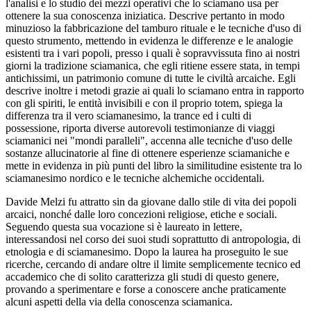
l'analisi e lo studio dei mezzi operativi che lo sciamano usa per
ottenere la sua conoscenza iniziatica. Descrive pertanto in modo
minuzioso la fabbricazione del tamburo rituale e le tecniche d'uso di
questo strumento, mettendo in evidenza le differenze e le analogie
esistenti tra i vari popoli, presso i quali è sopravvissuta fino ai nostri
giorni la tradizione sciamanica, che egli ritiene essere stata, in tempi
antichissimi, un patrimonio comune di tutte le civiltà arcaiche. Egli
descrive inoltre i metodi grazie ai quali lo sciamano entra in rapporto
con gli spiriti, le entità invisibili e con il proprio totem, spiega la
differenza tra il vero sciamanesimo, la trance ed i culti di
possessione, riporta diverse autorevoli testimonianze di viaggi
sciamanici nei "mondi paralleli", accenna alle tecniche d'uso delle
sostanze allucinatorie al fine di ottenere esperienze sciamaniche e
mette in evidenza in più punti del libro la similitudine esistente tra lo
sciamanesimo nordico e le tecniche alchemiche occidentali.
Davide Melzi fu attratto sin da giovane dallo stile di vita dei popoli
arcaici, nonché dalle loro concezioni religiose, etiche e sociali.
Seguendo questa sua vocazione si è laureato in lettere,
interessandosi nel corso dei suoi studi soprattutto di antropologia, di
etnologia e di sciamanesimo. Dopo la laurea ha proseguito le sue
ricerche, cercando di andare oltre il limite semplicemente tecnico ed
accademico che di solito caratterizza gli studi di questo genere,
provando a sperimentare e forse a conoscere anche praticamente
alcuni aspetti della via della conoscenza sciamanica.