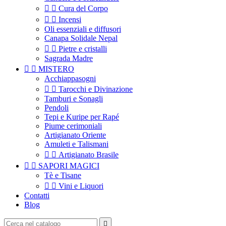


Cura del Corpo


Incensi
Oli essenziali e diffusori
Canapa Solidale Nepal


Pietre e cristalli
Sagrada Madre


MISTERO
Acchiappasogni


Tarocchi e Divinazione
Tamburi e Sonagli
Pendoli
Tepi e Kuripe per Rapé
Piume cerimoniali
Artigianato Oriente
Amuleti e Talismani


Artigianato Brasile


SAPORI MAGICI
Tè e Tisane


Vini e Liquori
Contatti
Blog
