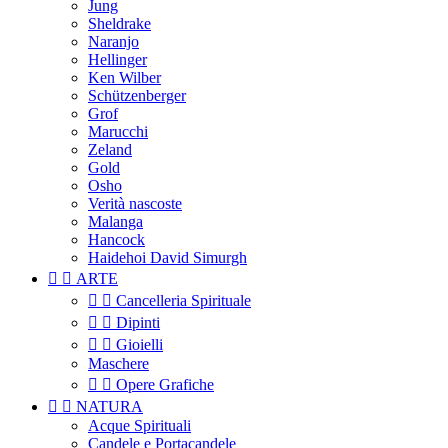
Jung
Sheldrake
Naranjo
Hellinger
Ken Wilber
Schützenberger
Grof
Marucchi
Zeland
Gold
Osho
Verità nascoste
Malanga
Hancock
Haidehoi David Simurgh


ARTE


Cancelleria Spirituale


Dipinti


Gioielli
Maschere


Opere Grafiche


NATURA
Acque Spirituali
Candele e Portacandele