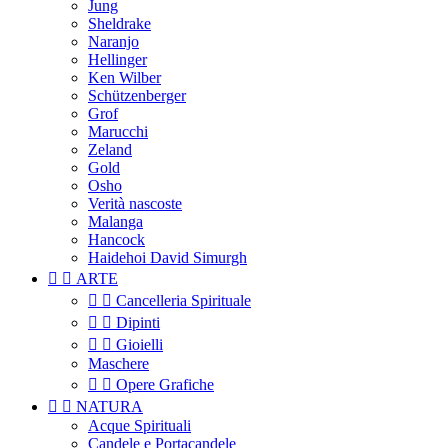
Jung
Sheldrake
Naranjo
Hellinger
Ken Wilber
Schützenberger
Grof
Marucchi
Zeland
Gold
Osho
Verità nascoste
Malanga
Hancock
Haidehoi David Simurgh


ARTE


Cancelleria Spirituale


Dipinti


Gioielli
Maschere


Opere Grafiche


NATURA
Acque Spirituali
Candele e Portacandele