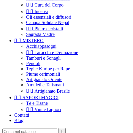


Cura del Corpo


Incensi
Oli essenziali e diffusori
Canapa Solidale Nepal


Pietre e cristalli
Sagrada Madre


MISTERO
Acchiappasogni


Tarocchi e Divinazione
Tamburi e Sonagli
Pendoli
Tepi e Kuripe per Rapé
Piume cerimoniali
Artigianato Oriente
Amuleti e Talismani


Artigianato Brasile


SAPORI MAGICI
Tè e Tisane


Vini e Liquori
Contatti
Blog
