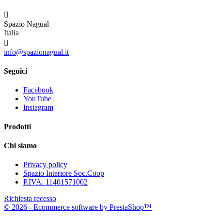

Spazio Nagual
Italia

info@spazionagual.it
Seguici
Facebook
YouTube
Instagram
Prodotti
Chi siamo
Privacy policy
Spazio Interiore Soc.Coop
P.IVA. 11401571002
Richiesta recesso
© 2026 - Ecommerce software by PrestaShop™