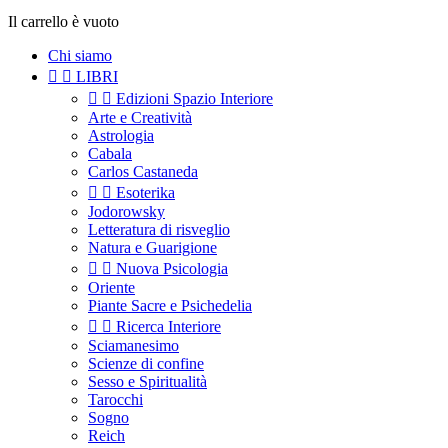
Il carrello è vuoto
Chi siamo


LIBRI


Edizioni Spazio Interiore
Arte e Creatività
Astrologia
Cabala
Carlos Castaneda


Esoterika
Jodorowsky
Letteratura di risveglio
Natura e Guarigione


Nuova Psicologia
Oriente
Piante Sacre e Psichedelia


Ricerca Interiore
Sciamanesimo
Scienze di confine
Sesso e Spiritualità
Tarocchi
Sogno
Reich