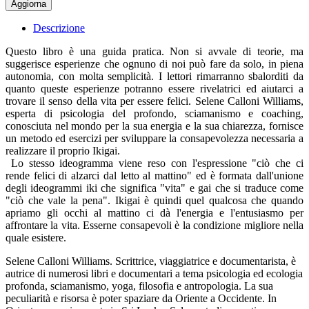
Descrizione
Questo libro è una guida pratica. Non si avvale di teorie, ma
suggerisce esperienze che ognuno di noi può fare da solo, in piena
autonomia, con molta semplicità. I lettori rimarranno sbalorditi da
quanto queste esperienze potranno essere rivelatrici ed aiutarci a
trovare il senso della vita per essere felici. Selene Calloni Williams,
esperta di psicologia del profondo, sciamanismo e coaching,
conosciuta nel mondo per la sua energia e la sua chiarezza, fornisce
un metodo ed esercizi per sviluppare la consapevolezza necessaria a
realizzare il proprio Ikigai.
Lo stesso ideogramma viene reso con l'espressione "ciò che ci
rende felici di alzarci dal letto al mattino" ed è formata dall'unione
degli ideogrammi iki che significa "vita" e gai che si traduce come
"ciò che vale la pena". Ikigai è quindi quel qualcosa che quando
apriamo gli occhi al mattino ci dà l'energia e l'entusiasmo per
affrontare la vita. Esserne consapevoli è la condizione migliore nella
quale esistere.
Selene Calloni Williams. Scrittrice, viaggiatrice e documentarista, è
autrice di numerosi libri e documentari a tema psicologia ed ecologia
profonda, sciamanismo, yoga, filosofia e antropologia. La sua
peculiarità e risorsa è poter spaziare da Oriente a Occidente. In