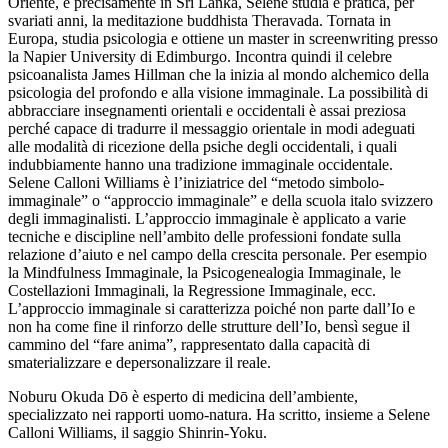
Oriente, e precisamente in Sri Lanka, Selene studia e pratica, per
svariati anni, la meditazione buddhista Theravada. Tornata in
Europa, studia psicologia e ottiene un master in screenwriting presso
la Napier University di Edimburgo. Incontra quindi il celebre
psicoanalista James Hillman che la inizia al mondo alchemico della
psicologia del profondo e alla visione immaginale. La possibilità di
abbracciare insegnamenti orientali e occidentali è assai preziosa
perché capace di tradurre il messaggio orientale in modi adeguati
alle modalità di ricezione della psiche degli occidentali, i quali
indubbiamente hanno una tradizione immaginale occidentale.
Selene Calloni Williams è l’iniziatrice del “metodo simbolo-
immaginale” o “approccio immaginale” e della scuola italo svizzero
degli immaginalisti. L’approccio immaginale è applicato a varie
tecniche e discipline nell’ambito delle professioni fondate sulla
relazione d’aiuto e nel campo della crescita personale. Per esempio
la Mindfulness Immaginale, la Psicogenealogia Immaginale, le
Costellazioni Immaginali, la Regressione Immaginale, ecc.
L’approccio immaginale si caratterizza poiché non parte dall’Io e
non ha come fine il rinforzo delle strutture dell’Io, bensì segue il
cammino del “fare anima”, rappresentato dalla capacità di
smaterializzare e depersonalizzare il reale.
Noburu Okuda Dō è esperto di medicina dell’ambiente,
specializzato nei rapporti uomo-natura. Ha scritto, insieme a Selene
Calloni Williams, il saggio Shinrin-Yoku.