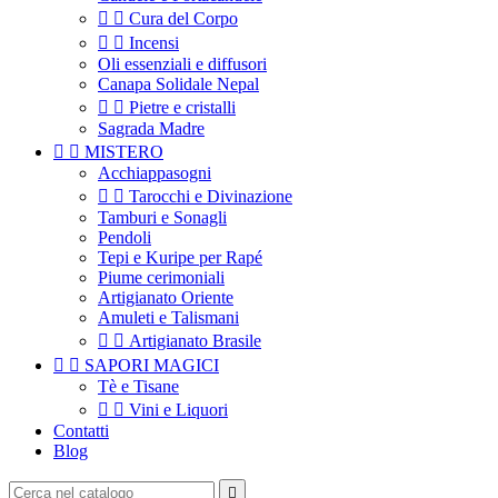


Cura del Corpo


Incensi
Oli essenziali e diffusori
Canapa Solidale Nepal


Pietre e cristalli
Sagrada Madre


MISTERO
Acchiappasogni


Tarocchi e Divinazione
Tamburi e Sonagli
Pendoli
Tepi e Kuripe per Rapé
Piume cerimoniali
Artigianato Oriente
Amuleti e Talismani


Artigianato Brasile


SAPORI MAGICI
Tè e Tisane


Vini e Liquori
Contatti
Blog
