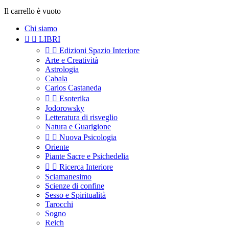
Il carrello è vuoto
Chi siamo


LIBRI


Edizioni Spazio Interiore
Arte e Creatività
Astrologia
Cabala
Carlos Castaneda


Esoterika
Jodorowsky
Letteratura di risveglio
Natura e Guarigione


Nuova Psicologia
Oriente
Piante Sacre e Psichedelia


Ricerca Interiore
Sciamanesimo
Scienze di confine
Sesso e Spiritualità
Tarocchi
Sogno
Reich