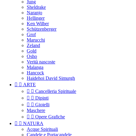
Jung
Sheldrake
Naranjo
Hellinger
Ken Wilber
Schützenberger
Grof
Marucchi
Zeland
Gold
Osho
Verità nascoste
Malanga
Hancock
Haidehoi David Simurgh


ARTE


Cancelleria Spirituale


Dipinti


Gioielli
Maschere


Opere Grafiche


NATURA
Acque Spirituali
Candele e Portacandele