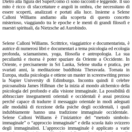
Dietro alla figura del SuperUomo ci sono racconti e leggende. Il suo
mito è ricco di sfaccettature e angoli in ombra, che necessitano di
essere scoperti, analizzati e portati alla luce. Insieme a Selene
Calloni Williams andiamo alla scoperta di questo concetto
misterioso, viaggiando tra le epoche e le menti di grandi filosofi e
maestri spirituali, da Nietzsche ad Aurobindo.
Selene Calloni Williams. Scrittrice, viaggiatrice e documentarista, è
autrice di numerosi libri e documentari a tema psicologia ed ecologia
profonda, sciamanismo, yoga, filosofia e antropologia. La sua
peculiarità e risorsa è poter spaziare da Oriente a Occidente. In
Oriente, e precisamente in Sri Lanka, Selene studia e pratica, per
svariati anni, la meditazione buddhista Theravada. Tornata in
Europa, studia psicologia e ottiene un master in screenwriting presso
la Napier University di Edimburgo. Incontra quindi il celebre
psicoanalista James Hillman che la inizia al mondo alchemico della
psicologia del profondo e alla visione immaginale. La possibilità di
abbracciare insegnamenti orientali e occidentali è assai preziosa
perché capace di tradurre il messaggio orientale in modi adeguati
alle modalità di ricezione della psiche degli occidentali, i quali
indubbiamente hanno una tradizione immaginale occidentale.
Selene Calloni Williams è l’iniziatrice del “metodo simbolo-
immaginale” o “approccio immaginale” e della scuola italo svizzero
degli immaginalisti. L’approccio immaginale è applicato a varie