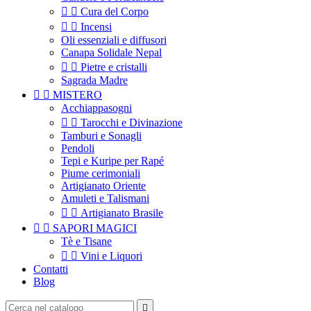


Cura del Corpo


Incensi
Oli essenziali e diffusori
Canapa Solidale Nepal


Pietre e cristalli
Sagrada Madre


MISTERO
Acchiappasogni


Tarocchi e Divinazione
Tamburi e Sonagli
Pendoli
Tepi e Kuripe per Rapé
Piume cerimoniali
Artigianato Oriente
Amuleti e Talismani


Artigianato Brasile


SAPORI MAGICI
Tè e Tisane


Vini e Liquori
Contatti
Blog
