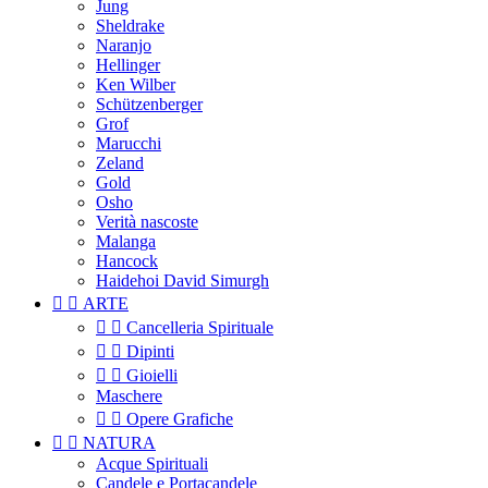
Jung
Sheldrake
Naranjo
Hellinger
Ken Wilber
Schützenberger
Grof
Marucchi
Zeland
Gold
Osho
Verità nascoste
Malanga
Hancock
Haidehoi David Simurgh


ARTE


Cancelleria Spirituale


Dipinti


Gioielli
Maschere


Opere Grafiche


NATURA
Acque Spirituali
Candele e Portacandele