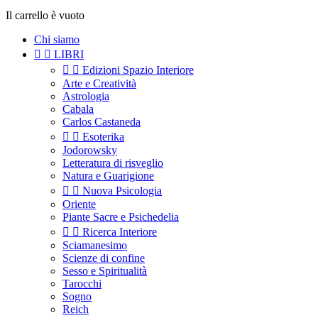
Il carrello è vuoto
Chi siamo


LIBRI


Edizioni Spazio Interiore
Arte e Creatività
Astrologia
Cabala
Carlos Castaneda


Esoterika
Jodorowsky
Letteratura di risveglio
Natura e Guarigione


Nuova Psicologia
Oriente
Piante Sacre e Psichedelia


Ricerca Interiore
Sciamanesimo
Scienze di confine
Sesso e Spiritualità
Tarocchi
Sogno
Reich