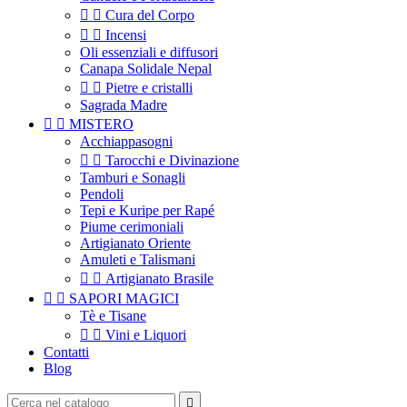


Cura del Corpo


Incensi
Oli essenziali e diffusori
Canapa Solidale Nepal


Pietre e cristalli
Sagrada Madre


MISTERO
Acchiappasogni


Tarocchi e Divinazione
Tamburi e Sonagli
Pendoli
Tepi e Kuripe per Rapé
Piume cerimoniali
Artigianato Oriente
Amuleti e Talismani


Artigianato Brasile


SAPORI MAGICI
Tè e Tisane


Vini e Liquori
Contatti
Blog
