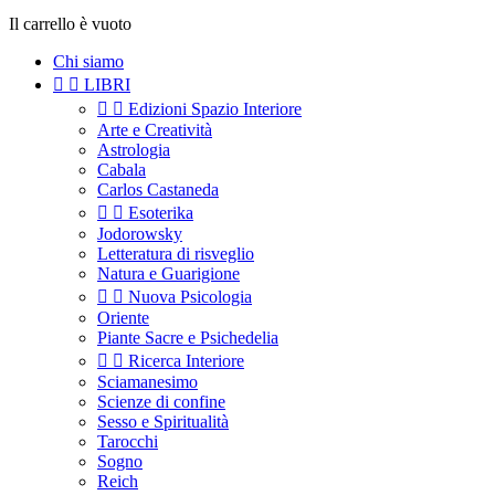
Il carrello è vuoto
Chi siamo


LIBRI


Edizioni Spazio Interiore
Arte e Creatività
Astrologia
Cabala
Carlos Castaneda


Esoterika
Jodorowsky
Letteratura di risveglio
Natura e Guarigione


Nuova Psicologia
Oriente
Piante Sacre e Psichedelia


Ricerca Interiore
Sciamanesimo
Scienze di confine
Sesso e Spiritualità
Tarocchi
Sogno
Reich