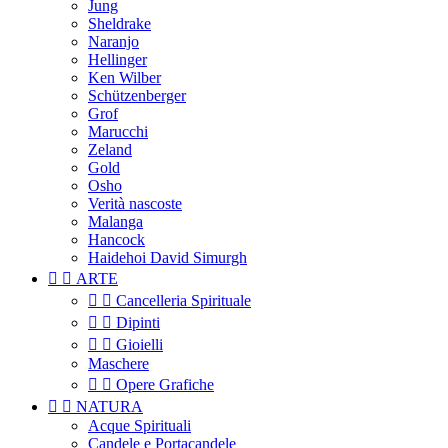
Jung
Sheldrake
Naranjo
Hellinger
Ken Wilber
Schützenberger
Grof
Marucchi
Zeland
Gold
Osho
Verità nascoste
Malanga
Hancock
Haidehoi David Simurgh


ARTE


Cancelleria Spirituale


Dipinti


Gioielli
Maschere


Opere Grafiche


NATURA
Acque Spirituali
Candele e Portacandele