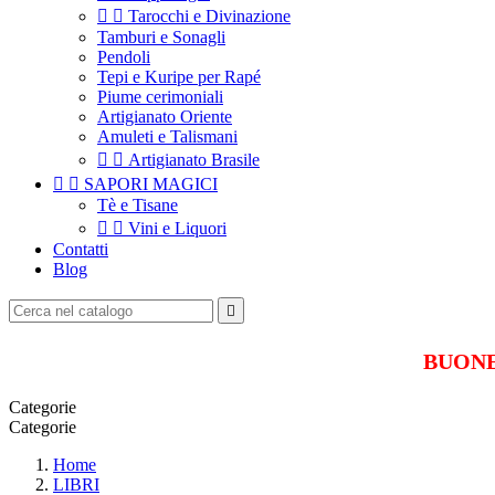


Tarocchi e Divinazione
Tamburi e Sonagli
Pendoli
Tepi e Kuripe per Rapé
Piume cerimoniali
Artigianato Oriente
Amuleti e Talismani


Artigianato Brasile


SAPORI MAGICI
Tè e Tisane


Vini e Liquori
Contatti
Blog

BUONE 
Categorie
Categorie
Home
LIBRI