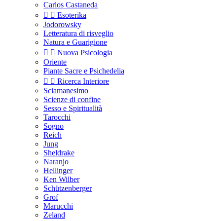
Carlos Castaneda


Esoterika
Jodorowsky
Letteratura di risveglio
Natura e Guarigione


Nuova Psicologia
Oriente
Piante Sacre e Psichedelia


Ricerca Interiore
Sciamanesimo
Scienze di confine
Sesso e Spiritualità
Tarocchi
Sogno
Reich
Jung
Sheldrake
Naranjo
Hellinger
Ken Wilber
Schützenberger
Grof
Marucchi
Zeland