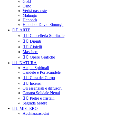
Gold
Osho
Verità nascoste
Malanga
Hancock
Haidehoi David Simurgh


ARTE


Cancelleria Spirituale


Dipinti


Gioielli
Maschere


Opere Grafiche


NATURA
Acque Spirituali
Candele e Portacandele


Cura del Corpo


Incensi
Oli essenziali e diffusori
Canapa Solidale Nepal


Pietre e cristalli
Sagrada Madre


MISTERO
Acchiappasogni