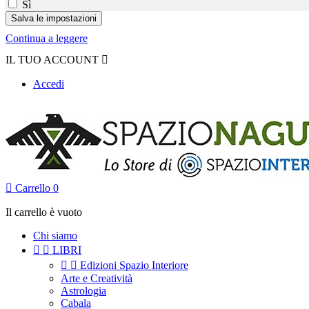
Sì
Continua a leggere
IL TUO ACCOUNT

Accedi

Carrello
0
Il carrello è vuoto
Chi siamo


LIBRI


Edizioni Spazio Interiore
Arte e Creatività
Astrologia
Cabala